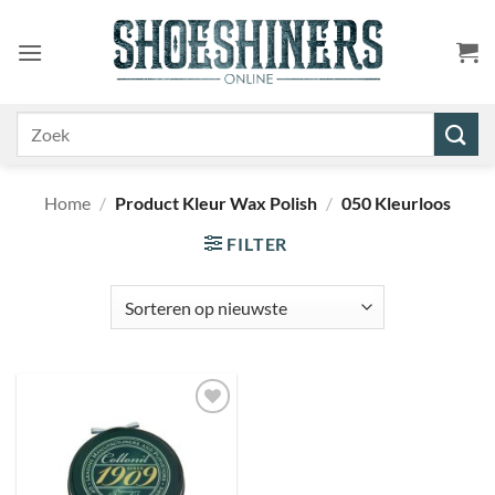
Ga
naar
inhoud
Zoeken
naar:
Home
/
Product Kleur Wax Polish
/
050 Kleurloos
FILTER
Toevoegen
aan
wenslijst