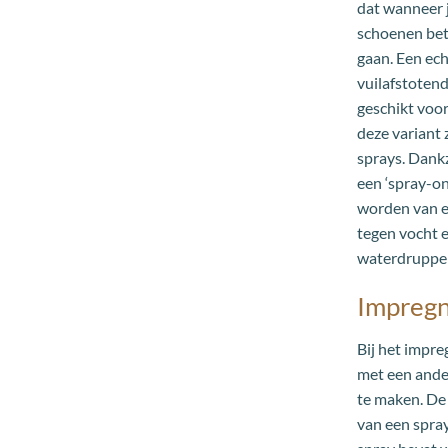
dat wanneer 
schoenen bete
gaan. Een ech
vuilafstoten
geschikt voor
deze variant 
sprays. Dankz
een ‘spray-o
worden van e
tegen vocht e
waterdruppels
Impreg
Bij het impr
met een ande
te maken. D
van een spra