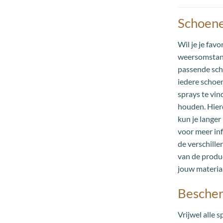
Schoene
Wil je je fav
weersomstand
passende scho
iedere schoen
sprays te vin
houden. Hierd
kun je langer
voor meer in
de verschille
van de produc
jouw materiaa
Besche
Vrijwel alle