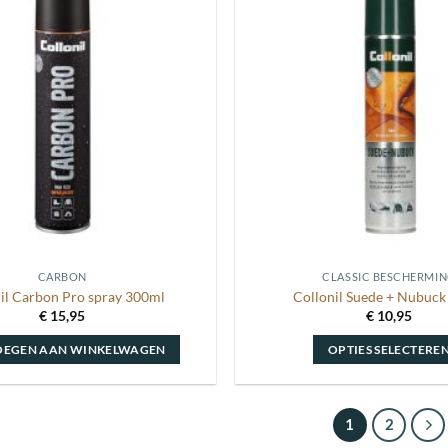
Toevoegen
aan
wenslijst
CARBON
CLASSIC BESCHERMI
il Carbon Pro spray 300ml
Collonil Suede + Nubuck
€
15,95
€
10,95
OEGEN AAN WINKELWAGEN
OPTIES SELECTERE
Dit
product
heeft
1
2
meerdere