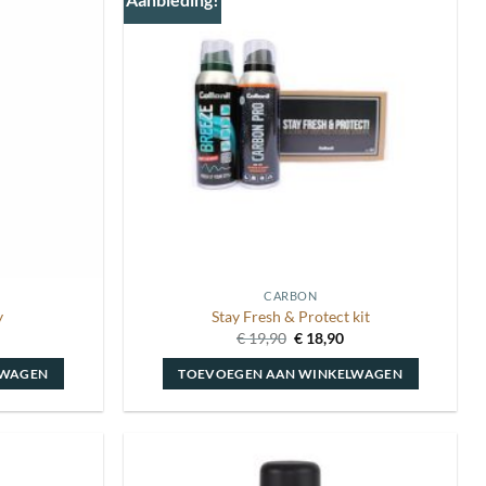
Toevoegen
Toevoegen
aan
aan
wenslijst
wenslijst
CARBON
y
Stay Fresh & Protect kit
Oorspronkelijke
Huidige
€
19,90
€
18,90
prijs
prijs
was:
is:
LWAGEN
TOEVOEGEN AAN WINKELWAGEN
€ 19,90.
€ 18,90.