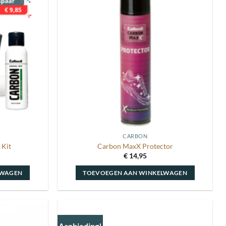
Toevoegen
Toevoegen
aan
aan
wenslijst
wenslijst
CARBON
 Kit
Carbon MaxX Protector
kelijke
uidige
€
14,95
rijs
:
LWAGEN
TOEVOEGEN AAN WINKELWAGEN
 34,95.
Aanbieding!