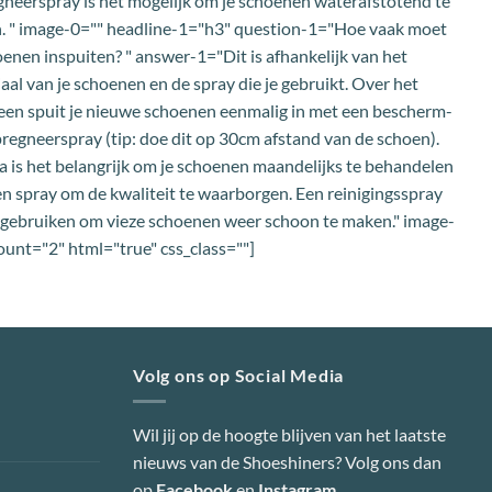
neerspray is het mogelijk om je schoenen waterafstotend te
. " image-0="" headline-1="h3" question-1="Hoe vaak moet
oenen inspuiten? " answer-1="Dit is afhankelijk van het
aal van je schoenen en de spray die je gebruikt. Over het
en spuit je nieuwe schoenen eenmalig in met een bescherm-
regneerspray (tip: doe dit op 30cm afstand van de schoen).
 is het belangrijk om je schoenen maandelijks te behandelen
n spray om de kwaliteit te waarborgen. Een reinigingsspray
 gebruiken om vieze schoenen weer schoon te maken." image-
ount="2" html="true" css_class=""]
Volg ons op Social Media
Wil jij op de hoogte blijven van het laatste
nieuws van de Shoeshiners? Volg ons dan
op
Facebook
en
Instagram
.