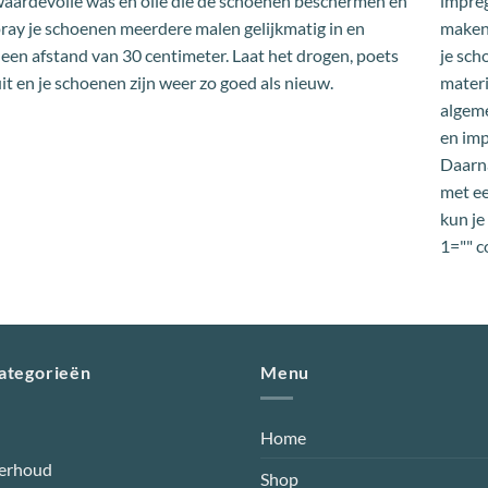
impreg
waardevolle was en olie die de schoenen beschermen en
maken
ray je schoenen meerdere malen gelijkmatig in en
je sch
 een afstand van 30 centimeter. Laat het drogen, poets
materi
uit en je schoenen zijn weer zo goed als nieuw.
algeme
en imp
Daarna
met ee
kun je
1="" c
categorieën
Menu
Home
erhoud
Shop