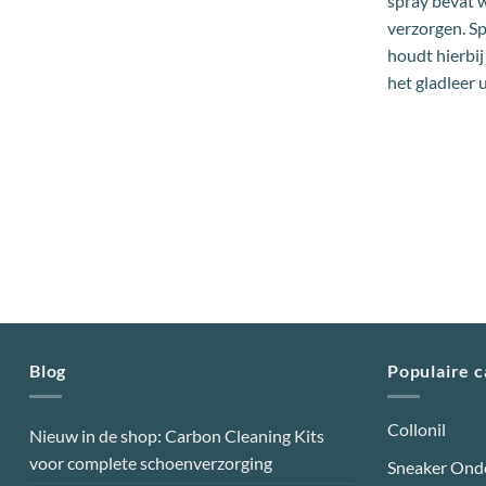
spray bevat 
verzorgen. Sp
houdt hierbij
het gladleer 
Blog
Populaire 
Collonil
Nieuw in de shop: Carbon Cleaning Kits
voor complete schoenverzorging
Sneaker Ond