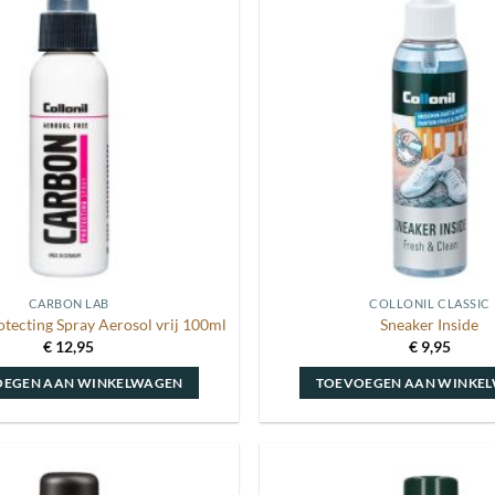
Toevoegen
aan
wenslijst
CARBON LAB
COLLONIL CLASSIC
ecting Spray Aerosol vrij 100ml
Sneaker Inside
€
12,95
€
9,95
OEGEN AAN WINKELWAGEN
TOEVOEGEN AAN WINKE