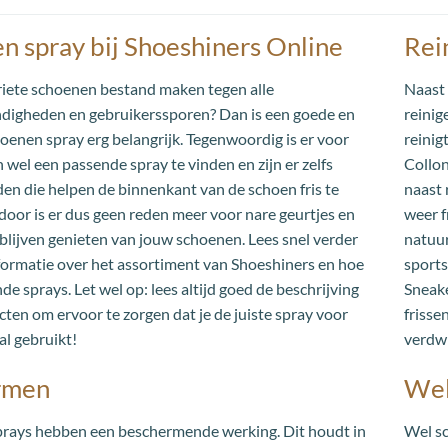
variaties.
n spray bij Shoeshiners Online
Rei
Deze
optie
kan
oriete schoenen bestand maken tegen alle
Naast 
gekozen
igheden en gebruikerssporen? Dan is een goede en
reinig
worden
enen spray erg belangrijk. Tegenwoordig is er voor
reinig
op
 wel een passende spray te vinden en zijn er zelfs
Collon
de
den die helpen de binnenkant van de schoen fris te
naast 
productp
oor is er dus geen reden meer voor nare geurtjes en
weer f
 blijven genieten van jouw schoenen. Lees snel verder
natuur
formatie over het assortiment van Shoeshiners en hoe
sports
nde sprays. Let wel op: lees altijd goed de beschrijving
Sneake
ten om ervoor te zorgen dat je de juiste spray voor
frisse
l gebruikt!
verdwi
rmen
Wel
 sprays hebben een beschermende werking. Dit houdt in
Wel sc