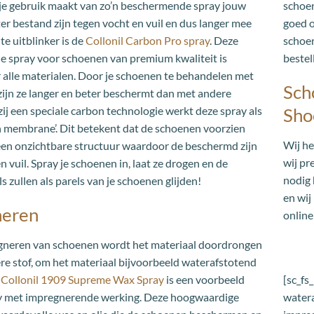
je gebruik maakt van zo’n beschermende spray jouw
schoen
r bestand zijn tegen vocht en vuil en dus langer mee
goed o
te uitblinker is de
Collonil Carbon Pro spray
. Deze
schoen
de spray voor schoenen van premium kwaliteit is
bestel
 alle materialen. Door je schoenen te behandelen met
Sch
zijn ze langer en beter beschermt dan met andere
ij een speciale carbon technologie werkt deze spray als
Sho
n membrane’. Dit betekent dat de schoenen voorzien
Wij he
en onzichtbare structuur waardoor de beschermd zijn
wij pr
n vuil. Spray je schoenen in, laat ze drogen en de
nodig 
 zullen als parels van je schoenen glijden!
en wij
neren
online
egneren van schoenen wordt het materiaal doordrongen
re stof, om het materiaal bijvoorbeeld waterafstotend
[sc_f
e
Collonil 1909 Supreme Wax Spray
is een voorbeeld
watera
y met impregnerende werking. Deze hoogwaardige