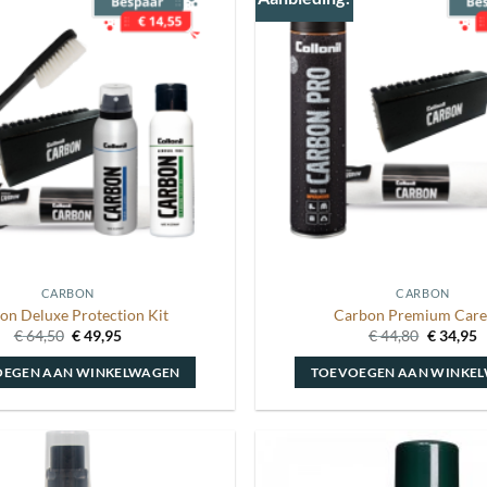
Toevoegen
aan
wenslijst
CARBON
CARBON
on Deluxe Protection Kit
Carbon Premium Care
Oorspronkelijke
Huidige
Oorspron
H
€
64,50
€
49,95
€
44,80
€
34,95
prijs
prijs
prijs
p
was:
is:
was:
is
OEGEN AAN WINKELWAGEN
TOEVOEGEN AAN WINKE
€ 64,50.
€ 49,95.
€ 44,80.
€