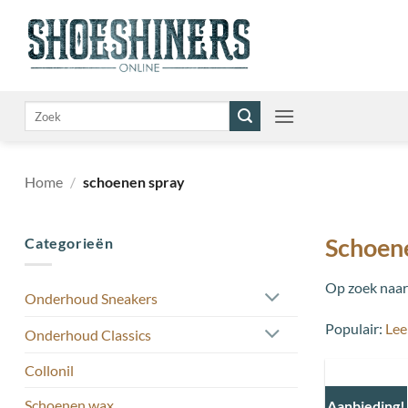
Ga
naar
inhoud
Zoeken
naar:
Home
/
schoenen spray
Schoen
Categorieën
Op zoek naa
Onderhoud Sneakers
Populair:
Lee
Onderhoud Classics
Collonil
Schoenen wax
Aanbieding!