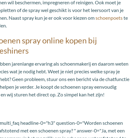
en wil beschermen, impregneren of reinigen. Ook moet je
pletten of de spray wel geschikt is voor het leersoort van je
en. Naast spray kun je er ook voor kiezen om
schoenpoets
te
len.
oenen spray online kopen bij
eshiners
bben jarenlange ervaring als schoenmakerij en daarom weten
ecies wat je nodig hebt. Weet je niet precies welke spray je
hebt? Geen probleem, stuur ons een bericht via de chatfunctie
 helpen je verder. Je koopt de schoenen spray eenvoudig
 en wij sturen het direct op. Zo simpel kan het zijn!
s_multi_faq headline-0="h3" question-0="Worden schoenen
fstotend met een schoenen spray? " answer-0="Ja, met een