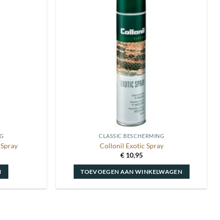
Toevoegen
Toevoegen
aan
aan
wenslijst
wenslijst
NG
CLASSIC BESCHERMING
 Spray
Collonil Exotic Spray
€
10,95
N
TOEVOEGEN AAN WINKELWAGEN