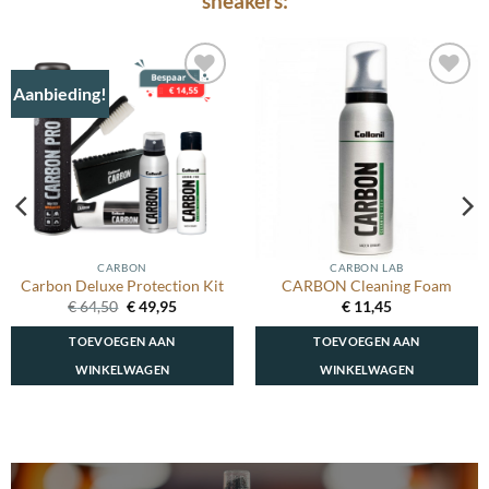
sneakers:
Aanbieding!
Toevoegen
Toevoegen
aan
aan
wenslijst
wenslijst
CARBON
CARBON LAB
Carbon Deluxe Protection Kit
CARBON Cleaning Foam
Oorspronkelijke
Huidige
€
64,50
€
49,95
€
11,45
prijs
prijs
was:
is:
TOEVOEGEN AAN
TOEVOEGEN AAN
€ 64,50.
€ 49,95.
WINKELWAGEN
WINKELWAGEN