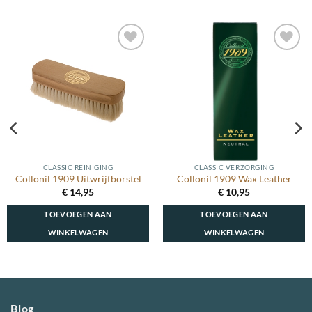
Toevoegen
Toevoegen
aan
aan
wenslijst
wenslijst
CLASSIC REINIGING
CLASSIC VERZORGING
Collonil 1909 Uitwrijfborstel
Collonil 1909 Wax Leather
€
14,95
€
10,95
TOEVOEGEN AAN
TOEVOEGEN AAN
WINKELWAGEN
WINKELWAGEN
Blog