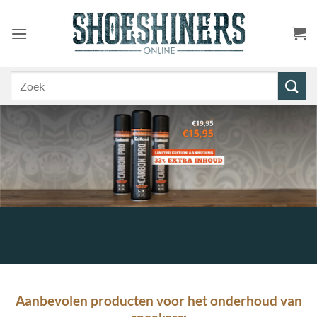
Ga
naar
inhoud
Zoeken
naar:
Aanbevolen producten voor het onderhoud van