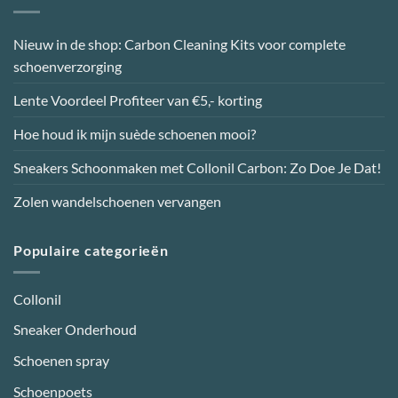
gekozen
worden
Nieuw in de shop: Carbon Cleaning Kits voor complete
op
schoenverzorging
de
productpagina
Lente Voordeel Profiteer van €5,- korting
Hoe houd ik mijn suède schoenen mooi?
Sneakers Schoonmaken met Collonil Carbon: Zo Doe Je Dat!
Zolen wandelschoenen vervangen
Populaire categorieën
Collonil
Sneaker Onderhoud
Schoenen spray
Schoenpoets