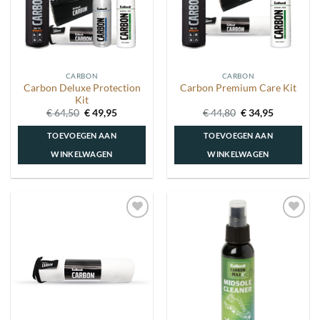
CARBON
CARBON
Carbon Deluxe Protection
Carbon Premium Care Kit
Kit
Oorspronkelijke
Huidige
Oorspronkelijke
Huidige
€
64,50
€
49,95
€
44,80
€
34,95
prijs
prijs
prijs
prijs
was:
is:
was:
is:
TOEVOEGEN AAN
TOEVOEGEN AAN
€ 64,50.
€ 49,95.
€ 44,80.
€ 34,95.
WINKELWAGEN
WINKELWAGEN
Toevoegen
Toevoegen
aan
aan
wenslijst
wenslijst