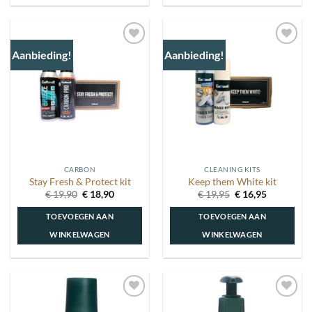
Aanbieding!
Aanbieding!
Toevoegen
Toevoegen
aan
aan
wenslijst
wenslijst
CARBON
CLEANING KITS
Stay Fresh & Protect kit
Keep them White kit
Oorspronkelijke
Huidige
Oorspronkelijke
Huidige
€
19,90
€
18,90
€
19,95
€
16,95
prijs
prijs
prijs
prijs
was:
is:
was:
is:
TOEVOEGEN AAN
TOEVOEGEN AAN
€ 19,90.
€ 18,90.
€ 19,95.
€ 16,95.
WINKELWAGEN
WINKELWAGEN
Toevoegen
Toevoegen