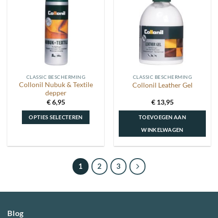
aan
aan
wenslijst
wenslijst
CLASSIC BESCHERMING
CLASSIC BESCHERMING
Collonil Nubuk & Textile
Collonil Leather Gel
depper
€
6,95
€
13,95
OPTIES SELECTEREN
TOEVOEGEN AAN
WINKELWAGEN
Dit
product
heeft
1
2
3
meerdere
variaties.
Deze
optie
Blog
kan