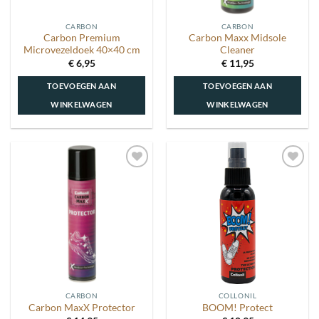
CARBON
CARBON
Carbon Premium
Carbon Maxx Midsole
Microvezeldoek 40×40 cm
Cleaner
€
6,95
€
11,95
TOEVOEGEN AAN
TOEVOEGEN AAN
WINKELWAGEN
WINKELWAGEN
Toevoegen
Toevoegen
aan
aan
wenslijst
wenslijst
CARBON
COLLONIL
Carbon MaxX Protector
BOOM! Protect