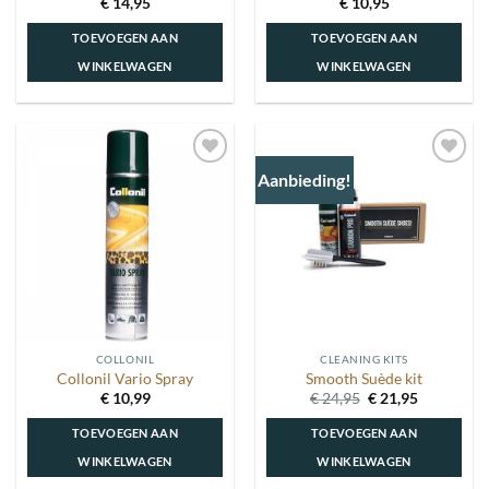
€
14,95
€
10,95
TOEVOEGEN AAN
TOEVOEGEN AAN
WINKELWAGEN
WINKELWAGEN
Aanbieding!
Toevoegen
Toevoegen
aan
aan
wenslijst
wenslijst
COLLONIL
CLEANING KITS
Collonil Vario Spray
Smooth Suède kit
Oorspronkelijke
Huidige
€
10,99
€
24,95
€
21,95
prijs
prijs
was:
is:
TOEVOEGEN AAN
TOEVOEGEN AAN
€ 24,95.
€ 21,95.
WINKELWAGEN
WINKELWAGEN