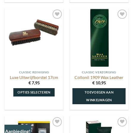
Toevoegen
Toevoegen
aan
aan
wenslijst
wenslijst
CLASSIC REINIGING
CLASSIC VERZORGING
Luxe Uitwrijfborstel 17cm
Collonil 1909 Wax Leather
€
7,95
€
10,95
OPTIES SELECTEREN
TOEVOEGEN AAN
WINKELWAGEN
Dit
product
heeft
meerdere
Aanbieding!
Toevoegen
Toevoegen
variaties.