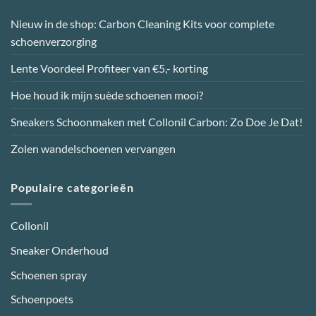
worden
Nieuw in de shop: Carbon Cleaning Kits voor complete
op
schoenverzorging
de
productpagina
Lente Voordeel Profiteer van €5,- korting
Hoe houd ik mijn suède schoenen mooi?
Sneakers Schoonmaken met Collonil Carbon: Zo Doe Je Dat!
Zolen wandelschoenen vervangen
Populaire categorieën
Collonil
Sneaker Onderhoud
Schoenen spray
Schoenpoets