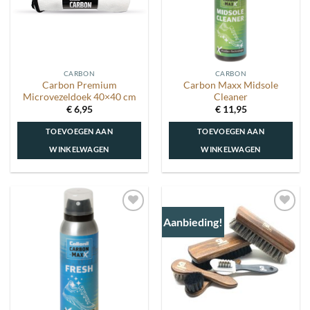
CARBON
CARBON
Carbon Premium
Carbon Maxx Midsole
Microvezeldoek 40×40 cm
Cleaner
€
6,95
€
11,95
TOEVOEGEN AAN
TOEVOEGEN AAN
WINKELWAGEN
WINKELWAGEN
Aanbieding!
Toevoegen
Toevoegen
aan
aan
wenslijst
wenslijst