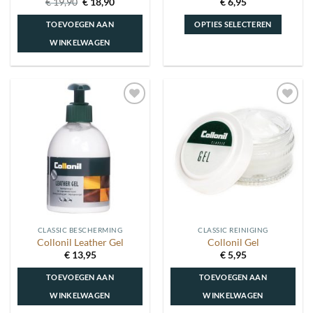
Oorspronkelijke
Huidige
€
19,90
€
18,90
€
6,95
prijs
prijs
was:
is:
TOEVOEGEN AAN
OPTIES SELECTEREN
€ 19,90.
€ 18,90.
WINKELWAGEN
Dit
product
heeft
meerdere
Toevoegen
Toevoegen
variaties.
aan
aan
Deze
wenslijst
wenslijst
optie
kan
gekozen
worden
op
de
CLASSIC BESCHERMING
CLASSIC REINIGING
productpagina
Collonil Leather Gel
Collonil Gel
€
13,95
€
5,95
TOEVOEGEN AAN
TOEVOEGEN AAN
WINKELWAGEN
WINKELWAGEN