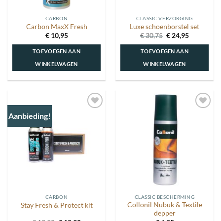
CARBON
CLASSIC VERZORGING
Carbon MaxX Fresh
Luxe schoenborstel set
Oorspronkelijke
Huidige
€
10,95
€
30,75
€
24,95
prijs
prijs
was:
is:
TOEVOEGEN AAN
TOEVOEGEN AAN
€ 30,75.
€ 24,95.
WINKELWAGEN
WINKELWAGEN
Aanbieding!
Toevoegen
Toevoegen
aan
aan
wenslijst
wenslijst
CARBON
CLASSIC BESCHERMING
Collonil Nubuk & Textile
Stay Fresh & Protect kit
depper