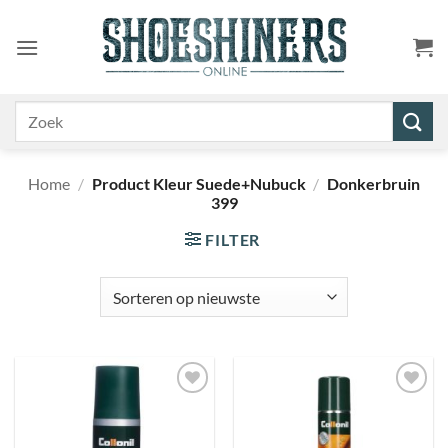
Ga
naar
inhoud
Zoeken
naar:
Home
/
Product Kleur Suede+Nubuck
/
Donkerbruin
399
FILTER
Toevoegen
Toevoegen
aan
aan
wenslijst
wenslijst