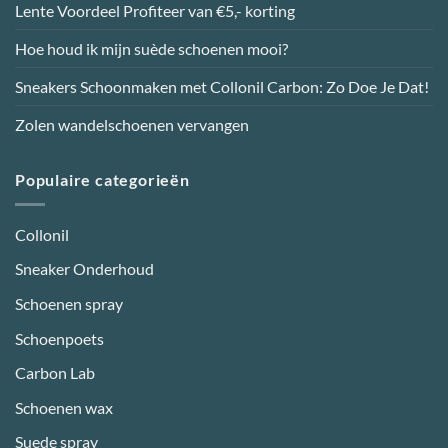
Lente Voordeel Profiteer van €5,- korting
de
de
productpagina
productpagina
Hoe houd ik mijn suède schoenen mooi?
Sneakers Schoonmaken met Collonil Carbon: Zo Doe Je Dat!
Zolen wandelschoenen vervangen
Populaire categorieën
Collonil
Sneaker Onderhoud
Schoenen spray
Schoenpoets
Carbon Lab
Schoenen wax
Suede spray