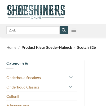
Ga
naar
inhoud
Zoeken
naar:
Home
/
Product Kleur Suede+Nubuck
/
Scotch 326
Categorieën
Onderhoud Sneakers
Onderhoud Classics
Collonil
Schoenen wax