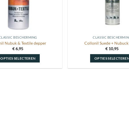
CLASSIC BESCHERMING
CLASSIC BESCHERMI
nil Nubuk & Textile depper
Collonil Suede + Nubuck
€
6,95
€
10,95
OPTIES SELECTEREN
OPTIES SELECTERE
Dit
Dit
product
product
heeft
heeft
meerdere
meerdere
variaties.
variaties.
Deze
Deze
optie
optie
kan
kan
gekozen
gekozen
worden
worden