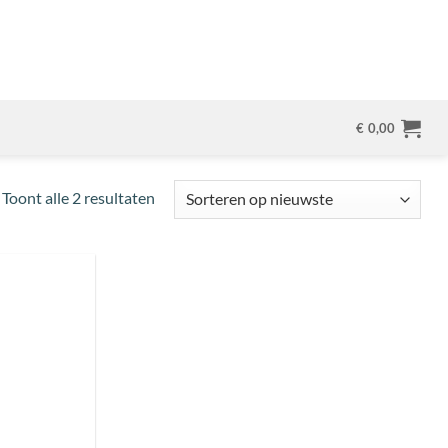
€
0,00
Gesorteerd
Toont alle 2 resultaten
op
nieuwste
Toevoegen
aan
wenslijst