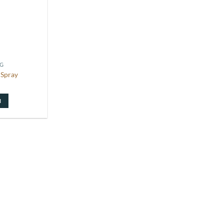
NG
 Spray
N