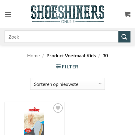
Ga
naar
inhoud
Zoeken
naar:
Home
/
Product Voetmaat Kids
/
30
FILTER
Toevoegen
aan
wenslijst