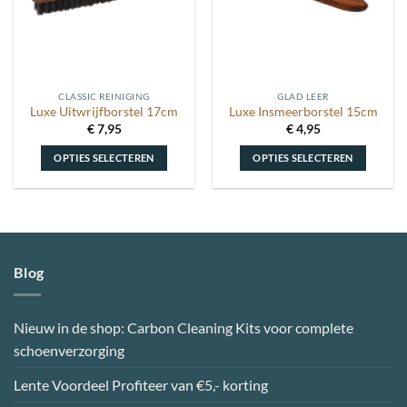
CLASSIC REINIGING
GLAD LEER
Luxe Uitwrijfborstel 17cm
Luxe Insmeerborstel 15cm
€
7,95
€
4,95
OPTIES SELECTEREN
OPTIES SELECTEREN
Dit
Dit
product
product
heeft
heeft
meerdere
meerdere
variaties.
variaties.
Blog
Deze
Deze
optie
optie
kan
kan
Nieuw in de shop: Carbon Cleaning Kits voor complete
gekozen
gekozen
schoenverzorging
worden
worden
op
op
Lente Voordeel Profiteer van €5,- korting
de
de