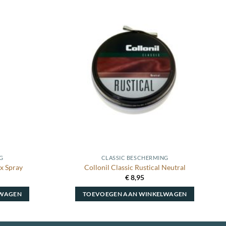
Toevoegen
Toevoegen
aan
aan
wenslijst
wenslijst
G
CLASSIC BESCHERMING
x Spray
Collonil Classic Rustical Neutral
€
8,95
LWAGEN
TOEVOEGEN AAN WINKELWAGEN