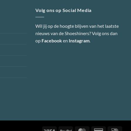
Volg ons op Social Media
Wil jij op de hoogte blijven van het laatste
nieuws van de Shoeshiners? Volg ons dan
op
Facebook
en
Instagram
.
Visa
PayPal
MasterCard
Credit
IDeal