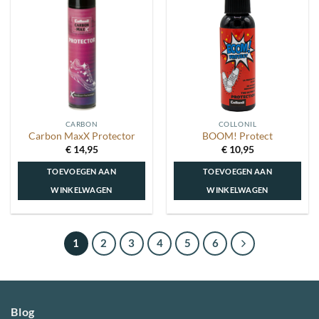
Toevoegen
Toevoegen
aan
aan
wenslijst
wenslijst
CARBON
COLLONIL
Carbon MaxX Protector
BOOM! Protect
€
14,95
€
10,95
TOEVOEGEN AAN
TOEVOEGEN AAN
WINKELWAGEN
WINKELWAGEN
1
2
3
4
5
6
Blog