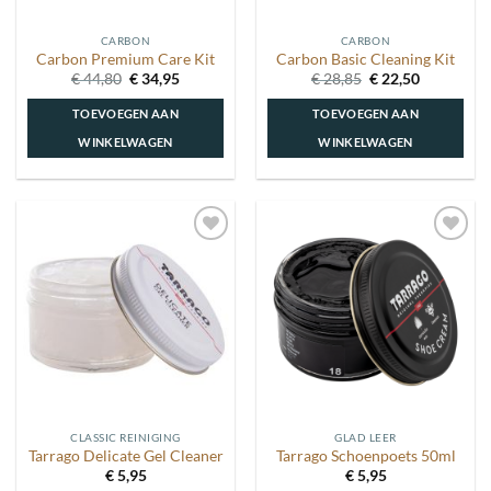
op
de
CARBON
CARBON
productpagina
Carbon Premium Care Kit
Carbon Basic Cleaning Kit
Oorspronkelijke
Huidige
Oorspronkelijke
Huidige
€
44,80
€
34,95
€
28,85
€
22,50
prijs
prijs
prijs
prijs
was:
is:
was:
is:
TOEVOEGEN AAN
TOEVOEGEN AAN
€ 44,80.
€ 34,95.
€ 28,85.
€ 22,50.
WINKELWAGEN
WINKELWAGEN
Toevoegen
Toevoegen
aan
aan
wenslijst
wenslijst
CLASSIC REINIGING
GLAD LEER
Tarrago Delicate Gel Cleaner
Tarrago Schoenpoets 50ml
€
5,95
€
5,95