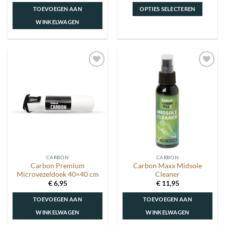
TOEVOEGEN AAN
OPTIES SELECTEREN
WINKELWAGEN
Dit
product
heeft
meerdere
Toevoegen
Toevoegen
variaties.
aan
aan
Deze
wenslijst
wenslijst
optie
kan
gekozen
worden
op
de
CARBON
CARBON
productpagina
Carbon Premium
Carbon Maxx Midsole
Microvezeldoek 40×40 cm
Cleaner
€
6,95
€
11,95
TOEVOEGEN AAN
TOEVOEGEN AAN
WINKELWAGEN
WINKELWAGEN