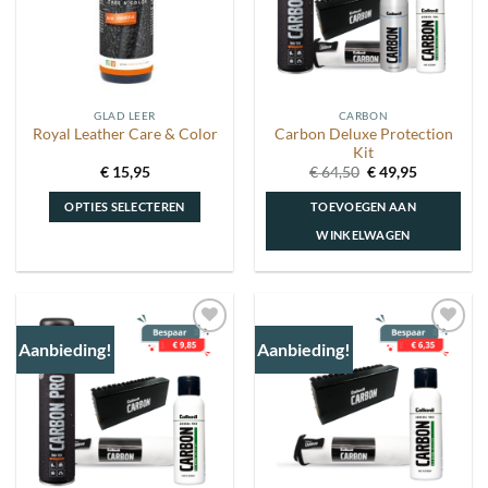
GLAD LEER
CARBON
Carbon Deluxe Protection
Royal Leather Care & Color
Kit
Oorspronkelijke
Huidige
€
15,95
€
64,50
€
49,95
prijs
prijs
was:
is:
OPTIES SELECTEREN
TOEVOEGEN AAN
€ 64,50.
€ 49,95.
WINKELWAGEN
Dit
product
heeft
meerdere
Aanbieding!
Aanbieding!
Toevoegen
Toevoegen
variaties.
aan
aan
Deze
wenslijst
wenslijst
optie
kan
gekozen
worden