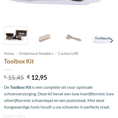
Home
/
Onderhoud Sneakers
/
Carbon LAB
Toolbox Kit
Oorspronkelijke
Huidige
15,45
12,95
€
€
prijs
prijs
De
Toolbox Kit
is een complete set voor optimale
was:
is:
schoenverzorging. Deze kit bevat een luxe inwrijfborstel, luxe
€ 15,45.
€ 12,95.
uitwrijfborstel, schoenlepel en een poetsdoek. Met deze
hoogwaardige tools houdt u uw schoenen in perfecte staat.