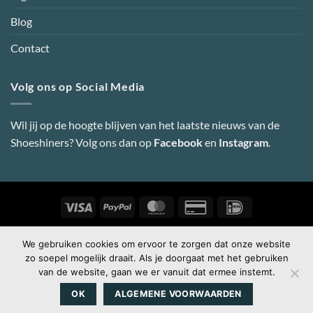
Blog
Contact
Volg ons op Social Media
Wil jij op de hoogte blijven van het laatste nieuws van de
Shoeshiners? Volg ons dan op
Facebook
en
Instagram
.
Visa
PayPal
MasterCard
Credit
IDeal
Card
2
Copyright 2026 ©
Shoeshiners Online
-
Webdesign door Super
We gebruiken cookies om ervoor te zorgen dat onze website
zo soepel mogelijk draait. Als je doorgaat met het gebruiken
Secret
van de website, gaan we er vanuit dat ermee instemt.
OK
ALGEMENE VOORWAARDEN