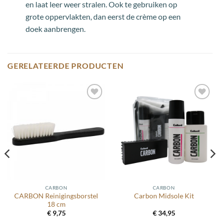
en laat leer weer stralen. Ook te gebruiken op
grote oppervlakten, dan eerst de crème op een
doek aanbrengen.
GERELATEERDE PRODUCTEN
Toevoegen
Toevoegen
aan
aan
wenslijst
wenslijst
CARBON
CARBON
CARBON Reinigingsborstel
Carbon Midsole Kit
18 cm
€
9,75
€
34,95