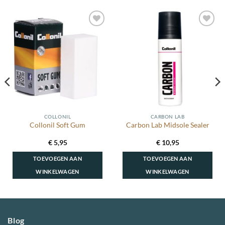
Toevoegen
Toevoegen
aan
aan
wenslijst
wenslijst
COLLONIL
CARBON LAB
Collonil Soft Gum
Carbon Lab Midsole Sealer
€
5,95
€
10,95
TOEVOEGEN AAN
TOEVOEGEN AAN
WINKELWAGEN
WINKELWAGEN
Blog