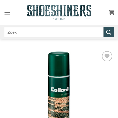
Ga
naar
inhoud
Zoeken
naar:
Toevoegen
aan
wenslijst