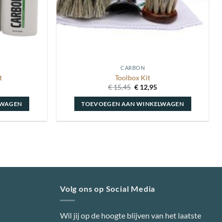
CARBON
t
Toolbox Kit
Oorspronkelijke
Huidige
€
15,45
€
12,95
prijs
prijs
was:
is:
LWAGEN
TOEVOEGEN AAN WINKELWAGEN
€ 15,45.
€ 12,95.
Volg ons op Social Media
Wil jij op de hoogte blijven van het laatste