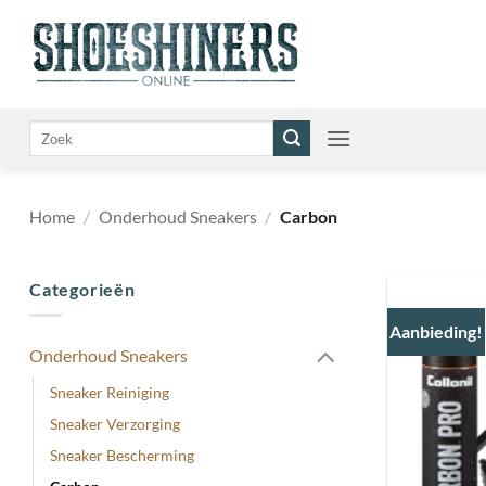
Ga
naar
inhoud
Zoeken
naar:
Home
/
Onderhoud Sneakers
/
Carbon
Categorieën
Aanbieding!
Onderhoud Sneakers
Sneaker Reiniging
Sneaker Verzorging
Sneaker Bescherming