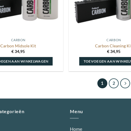
CARBON
CARBON
Carbon Midsole Kit
Carbon Cleaning Ki
€
34,95
€
34,95
OEGEN AAN WINKELWAGEN
TOEVOEGEN AAN WINKE
1
2
categorieën
Menu
Home