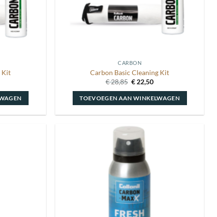
CARBON
 Kit
Carbon Basic Cleaning Kit
kelijke
uidige
Oorspronkelijke
Huidige
€
28,85
€
22,50
rijs
prijs
prijs
:
was:
is:
LWAGEN
TOEVOEGEN AAN WINKELWAGEN
 34,95.
€ 28,85.
€ 22,50.
Toevoegen
Toevoegen
aan
aan
wenslijst
wenslijst