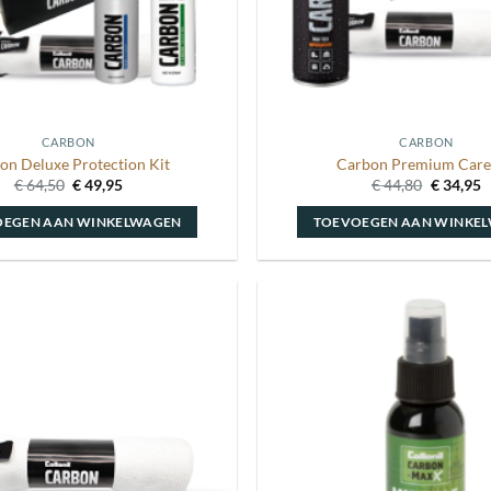
CARBON
CARBON
on Deluxe Protection Kit
Carbon Premium Care
Oorspronkelijke
Huidige
Oorspron
H
€
64,50
€
49,95
€
44,80
€
34,95
prijs
prijs
prijs
p
was:
is:
was:
is
OEGEN AAN WINKELWAGEN
TOEVOEGEN AAN WINKE
€ 64,50.
€ 49,95.
€ 44,80.
€
Toevoegen
aan
wenslijst