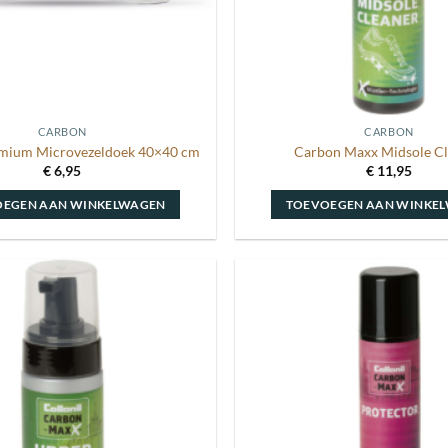
CARBON
CARBON
mium Microvezeldoek 40×40 cm
Carbon Maxx Midsole C
€
6,95
€
11,95
OEGEN AAN WINKELWAGEN
TOEVOEGEN AAN WINKE
Toevoegen
aan
wenslijst