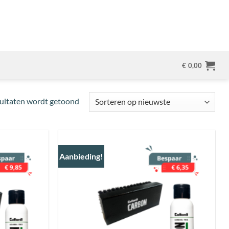
€
0,00
Gesorteerd
sultaten wordt getoond
op
nieuwste
Aanbieding!
Toevoegen
Toevoegen
aan
aan
wenslijst
wenslijst