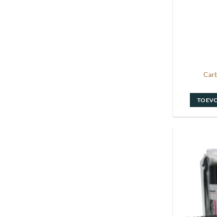
Car
TOEV