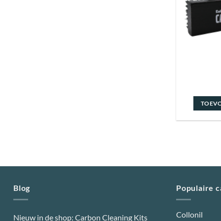
TOEV
Blog
Populaire 
Collonil
Nieuw in de shop: Carbon Cleaning Kits