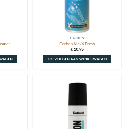
CARBON
leaner
Carbon MaxX Fresh
€
10,95
LWAGEN
TOEVOEGEN AAN WINKELWAGEN
Toevoegen
Toevoegen
aan
aan
wenslijst
wenslijst