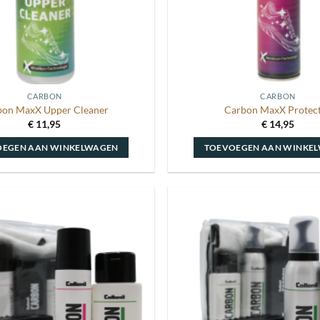
CARBON
CARBON
bon MaxX Upper Cleaner
Carbon MaxX Protec
€
11,95
€
14,95
OEGEN AAN WINKELWAGEN
TOEVOEGEN AAN WINKE
Toevoegen
aan
wenslijst