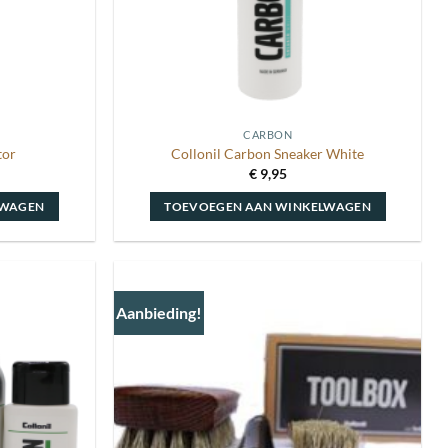
CARBON
tor
Collonil Carbon Sneaker White
€
9,95
LWAGEN
TOEVOEGEN AAN WINKELWAGEN
Aanbieding!
Toevoegen
Toevoegen
aan
aan
wenslijst
wenslijst