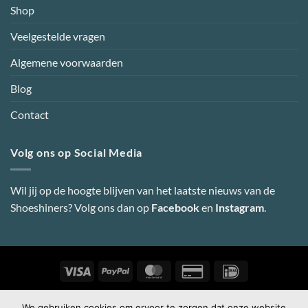
Shop
Veelgestelde vragen
Algemene voorwaarden
Blog
Contact
Volg ons op Social Media
Wil jij op de hoogte blijven van het laatste nieuws van de
Shoeshiners? Volg ons dan op
Facebook
en
Instagram
.
Visa
PayPal
MasterCard
Credit
IDeal
Card
2
Copyright 2026 ©
Shoeshiners Online
-
Webdesign door Super
We gebruiken cookies om ervoor te zorgen dat onze website