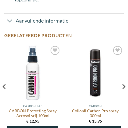
Aanvullende informatie
GERELATEERDE PRODUCTEN
Toevoegen
Toevoegen
aan
aan
wenslijst
wenslijst
CARBON LAB
CARBON
CARBON Protecting Spray
Collonil Carbon Pro spray
Aerosol vrij 100ml
300ml
€
12,95
€
15,95