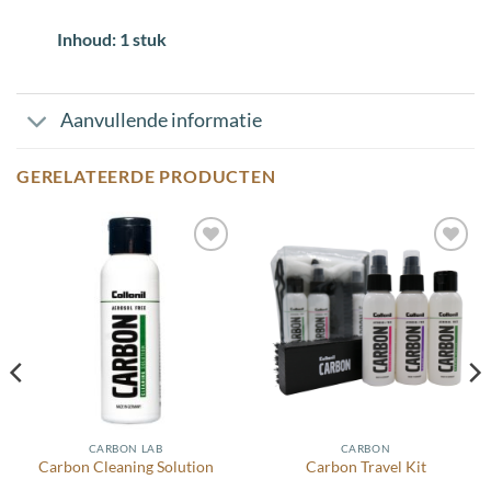
Inhoud: 1 stuk
Aanvullende informatie
GERELATEERDE PRODUCTEN
Toevoegen
Toevoegen
aan
aan
wenslijst
wenslijst
CARBON LAB
CARBON
Carbon Cleaning Solution
Carbon Travel Kit