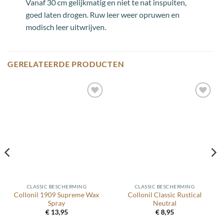
Vanaf 30 cm gelijkmatig en niet te nat inspuiten,
goed laten drogen. Ruw leer weer opruwen en
modisch leer uitwrijven.
GERELATEERDE PRODUCTEN
Toevoegen
Toevoegen
aan
aan
wenslijst
wenslijst
CLASSIC BESCHERMING
CLASSIC BESCHERMING
Collonil 1909 Supreme Wax
Collonil Classic Rustical
Spray
Neutral
€
13,95
€
8,95