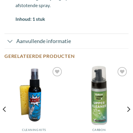
afstotende spray.
Inhoud: 1 stuk
Aanvullende informatie
GERELATEERDE PRODUCTEN
Toevoegen
Toevoegen
aan
aan
wenslijst
wenslijst
CLEANING KITS
CARBON