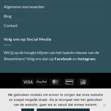
Algemene voorwaarden
Blog
Contact
Volg ons op Social Media
Wil jij op de hoogte blijven van het laatste nieuws van de
Shoeshiners? Volg ons dan op
Facebook
en
Instagram
.
Visa
PayPal
MasterCard
Credit
IDeal
Card
2
Copyright 2026 ©
Shoeshiners Online
-
Webdesign door Super
We gebruiken cookies om ervoor te zorgen dat onze website
zo soepel mogelijk draait. Als je doorgaat met het gebruiken
Secret
van de website, gaan we er vanuit dat ermee instemt.