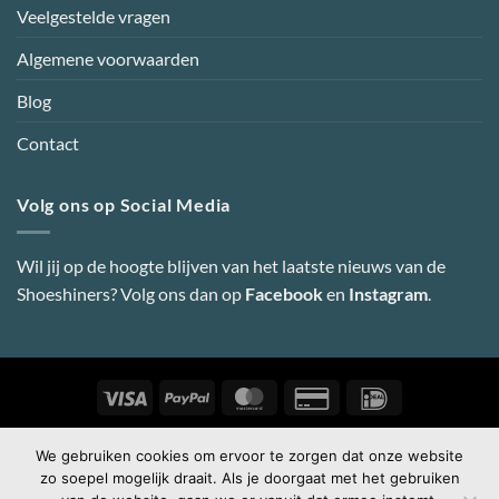
Veelgestelde vragen
Algemene voorwaarden
Blog
Contact
Volg ons op Social Media
Wil jij op de hoogte blijven van het laatste nieuws van de
Shoeshiners? Volg ons dan op
Facebook
en
Instagram
.
Visa
PayPal
MasterCard
Credit
IDeal
Card
2
Copyright 2026 ©
Shoeshiners Online
-
Webdesign door Super
We gebruiken cookies om ervoor te zorgen dat onze website
zo soepel mogelijk draait. Als je doorgaat met het gebruiken
Secret