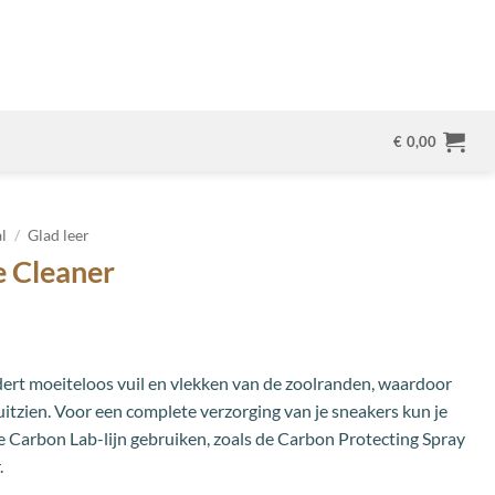
€
0,00
l
/
Glad leer
 Cleaner
dert moeiteloos vuil en vlekken van de zoolranden, waardoor
uitzien. Voor een complete verzorging van je sneakers kun je
e Carbon Lab-lijn gebruiken, zoals de Carbon Protecting Spray
.