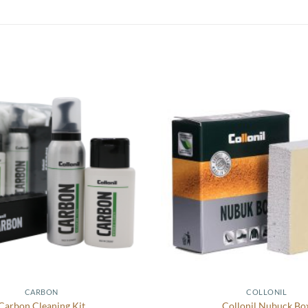
Toevoegen
aan
wenslijst
CARBON
COLLONIL
Carbon Cleaning Kit
Collonil Nubuck Bo