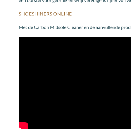
een borstel vóór gebruik en wrijf vervolgens fijner vuil w
SHOESHINERS ONLINE
Met de Carbon Midsole Cleaner en de aanvullende producte