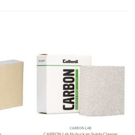
Toevoegen
Toevoegen
aan
aan
wenslijst
wenslijst
CARBON LAB
x
CARBON Lab Nubuck en Suède Cleaner