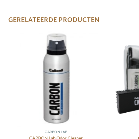
GERELATEERDE PRODUCTEN
Toevoegen
aan
wenslijst
CARBON LAB
CARBON Lab Odor Cleaner