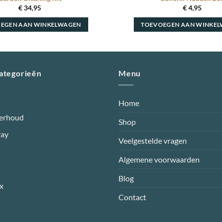
€
34,95
€
4,95
EGEN AAN WINKELWAGEN
TOEVOEGEN AAN WINKE
categorieën
Menu
Home
erhoud
Shop
ray
Veelgestelde vragen
Algemene voorwaarden
Blog
x
Contact