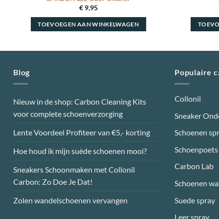
€
9,95
TOEVOEGEN AAN WINKELWAGEN
TOEVO
Blog
Populaire 
Collonil
Nieuw in de shop: Carbon Cleaning Kits
voor complete schoenverzorging
Sneaker Ond
Lente Voordeel Profiteer van €5,- korting
Schoenen sp
Schoenpoets
Hoe houd ik mijn suède schoenen mooi?
Carbon Lab
Sneakers Schoonmaken met Collonil
Carbon: Zo Doe Je Dat!
Schoenen wa
Suede spray
Zolen wandelschoenen vervangen
Leer spray