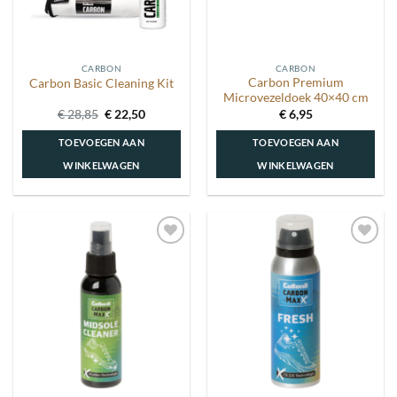
CARBON
CARBON
Carbon Premium
Carbon Basic Cleaning Kit
Microvezeldoek 40×40 cm
Oorspronkelijke
Huidige
€
28,85
€
22,50
€
6,95
prijs
prijs
was:
is:
TOEVOEGEN AAN
TOEVOEGEN AAN
€ 28,85.
€ 22,50.
WINKELWAGEN
WINKELWAGEN
Toevoegen
Toevoegen
aan
aan
wenslijst
wenslijst