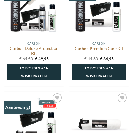
wenslijst
wenslijst
CARBON
CARBON
Carbon Deluxe Protection
Carbon Premium Care Kit
Kit
Oorspronkelijke
Huidige
Oorspronkelijke
Huidige
€
64,50
€
49,95
€
44,80
€
34,95
prijs
prijs
prijs
prijs
was:
is:
was:
is:
TOEVOEGEN AAN
TOEVOEGEN AAN
€ 64,50.
€ 49,95.
€ 44,80.
€ 34,95.
WINKELWAGEN
WINKELWAGEN
Aanbieding!
Toevoegen
Toevoegen
aan
aan
wenslijst
wenslijst