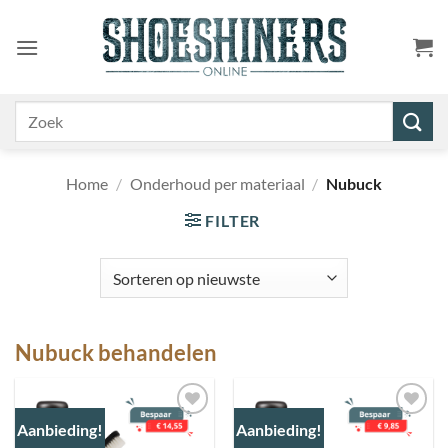
Ga
naar
inhoud
Zoeken
naar:
Home
/
Onderhoud per materiaal
/
Nubuck
FILTER
Nubuck behandelen
Aanbieding!
Aanbieding!
Toevoegen
Toevoegen
aan
aan