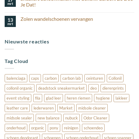
korting
houd
mrt
schoenverzorging
Je Dat!
ik
Geen
mijn
reacties
suède
Zolen wandelschoenen vervangen
13
op
schoenen
Sneakers
mooi?
mrt
Geen
Schoonmaken
reacties
met
op
Collonil
Zolen
Carbon:
Nieuwste reacties
wandelschoenen
Zo
vervangen
Doe
Je
Dat!
Tag Cloud
balenciaga
caps
carbon
carbon lab
ceinturen
Collonil
collonil organic
deadstock sneakermarket
deo
dierenprints
event styling
fila
glad leer
heren riemen
hygiene
lakleer
leather care
lederwaren
Market
midsole cleaner
midsole sealer
new balance
nubuck
Odor Cleaner
onderhoud
organic
pony
reinigen
schoendeo
schoen deodorant
schoenen
schoen onderhoud
schoen spanner