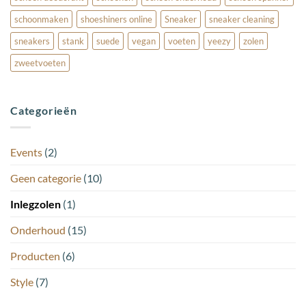
schoonmaken
shoeshiners online
Sneaker
sneaker cleaning
sneakers
stank
suede
vegan
voeten
yeezy
zolen
zweetvoeten
Categorieën
Events
(2)
Geen categorie
(10)
Inlegzolen
(1)
Onderhoud
(15)
Producten
(6)
Style
(7)