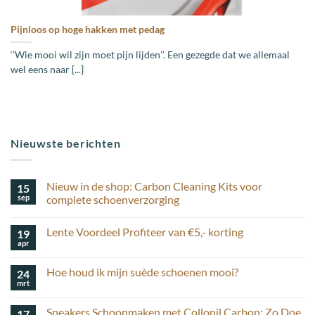
Pijnloos op hoge hakken met pedag
‘’Wie mooi wil zijn moet pijn lijden’’. Een gezegde dat we allemaal
wel eens naar [...]
Nieuwste berichten
Nieuw in de shop: Carbon Cleaning Kits voor
15
sep
complete schoenverzorging
Geen
reacties
Lente Voordeel Profiteer van €5,- korting
19
op
Nieuw
apr
Geen
in
reacties
de
op
shop:
Hoe houd ik mijn suède schoenen mooi?
24
Lente
Carbon
Voordeel
mrt
Cleaning
Geen
Profiteer
Kits
reacties
van
op
voor
€5,-
Sneakers Schoonmaken met Collonil Carbon: Zo Doe
17
Hoe
complete