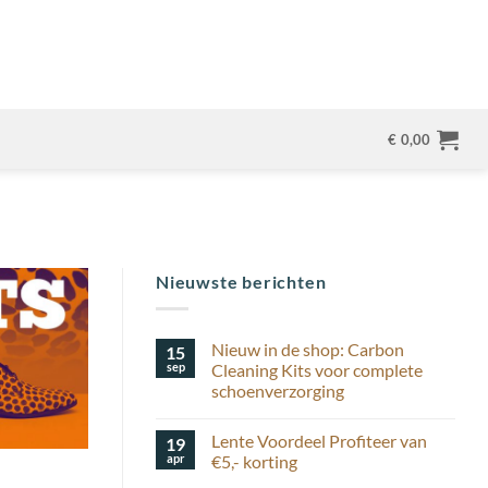
€
0,00
Nieuwste berichten
Nieuw in de shop: Carbon
15
sep
Cleaning Kits voor complete
schoenverzorging
Geen
reacties
Lente Voordeel Profiteer van
19
op
Nieuw
apr
€5,- korting
in
de
Geen