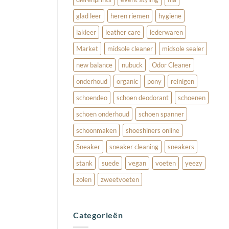
glad leer
heren riemen
hygiene
lakleer
leather care
lederwaren
Market
midsole cleaner
midsole sealer
new balance
nubuck
Odor Cleaner
onderhoud
organic
pony
reinigen
schoendeo
schoen deodorant
schoenen
schoen onderhoud
schoen spanner
schoonmaken
shoeshiners online
Sneaker
sneaker cleaning
sneakers
stank
suede
vegan
voeten
yeezy
zolen
zweetvoeten
Categorieën