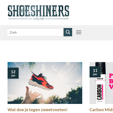
Ga
naar
inhoud
Zoeken
naar:
11
12
jun
jun
Wat doe je tegen zweetvoeten!
Carbon Mids