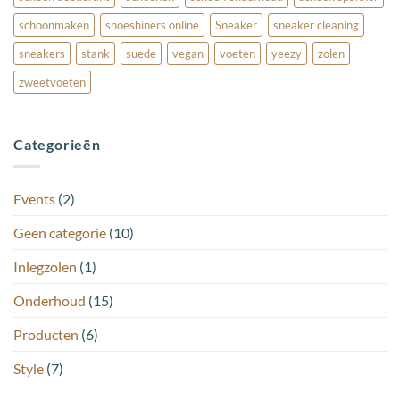
schoonmaken
shoeshiners online
Sneaker
sneaker cleaning
sneakers
stank
suede
vegan
voeten
yeezy
zolen
zweetvoeten
Categorieën
Events
(2)
Geen categorie
(10)
Inlegzolen
(1)
Onderhoud
(15)
Producten
(6)
Style
(7)