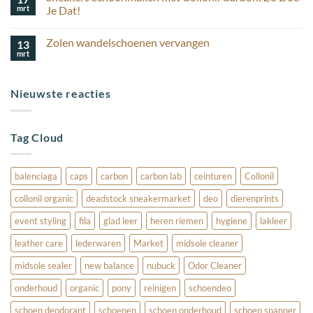
korting
houd
mrt
schoenverzorging
Je Dat!
ik
Geen
mijn
reacties
suède
Zolen wandelschoenen vervangen
13
op
schoenen
Sneakers
mooi?
mrt
Geen
Schoonmaken
reacties
met
op
Collonil
Zolen
Carbon:
Nieuwste reacties
wandelschoenen
Zo
vervangen
Doe
Je
Dat!
Tag Cloud
balenciaga
caps
carbon
carbon lab
ceinturen
Collonil
collonil organic
deadstock sneakermarket
deo
dierenprints
event styling
fila
glad leer
heren riemen
hygiene
lakleer
leather care
lederwaren
Market
midsole cleaner
midsole sealer
new balance
nubuck
Odor Cleaner
onderhoud
organic
pony
reinigen
schoendeo
schoen deodorant
schoenen
schoen onderhoud
schoen spanner