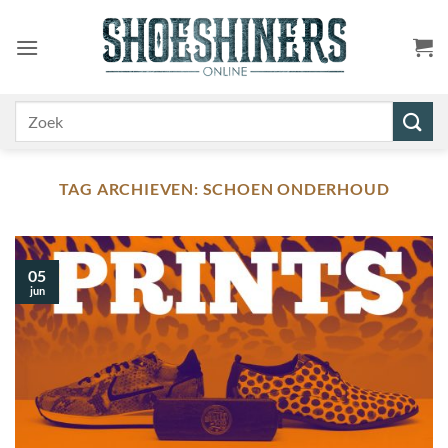
Ga
naar
inhoud
Zoeken
naar:
TAG ARCHIEVEN:
SCHOEN ONDERHOUD
05
jun