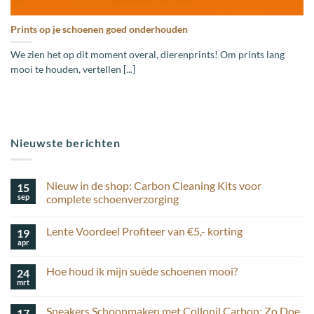
Prints op je schoenen goed onderhouden
We zien het op dit moment overal, dierenprints! Om prints lang
mooi te houden, vertellen [...]
Nieuwste berichten
Nieuw in de shop: Carbon Cleaning Kits voor
15
sep
complete schoenverzorging
Geen
reacties
Lente Voordeel Profiteer van €5,- korting
19
op
Nieuw
apr
Geen
in
reacties
de
op
shop:
Hoe houd ik mijn suède schoenen mooi?
24
Lente
Carbon
Voordeel
mrt
Cleaning
Geen
Profiteer
Kits
reacties
van
op
voor
€5,-
Sneakers Schoonmaken met Collonil Carbon: Zo Doe
17
Hoe
complete