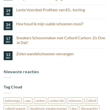
Geen
reacties
Lente Voordeel Profiteer van €5,- korting
19
op
Nieuw
apr
Geen
in
reacties
de
op
shop:
Hoe houd ik mijn suède schoenen mooi?
24
Lente
Carbon
Voordeel
mrt
Cleaning
Geen
Profiteer
Kits
reacties
van
op
voor
€5,-
Sneakers Schoonmaken met Collonil Carbon: Zo Doe
17
Hoe
complete
korting
houd
mrt
schoenverzorging
Je Dat!
ik
Geen
mijn
reacties
suède
Zolen wandelschoenen vervangen
13
op
schoenen
Sneakers
mooi?
mrt
Geen
Schoonmaken
reacties
met
op
Collonil
Zolen
Carbon:
Nieuwste reacties
wandelschoenen
Zo
vervangen
Doe
Je
Dat!
Tag Cloud
balenciaga
caps
carbon
carbon lab
ceinturen
Collonil
collonil organic
deadstock sneakermarket
deo
dierenprints