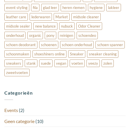
event styling
fila
glad leer
heren riemen
hygiene
lakleer
leather care
lederwaren
Market
midsole cleaner
midsole sealer
new balance
nubuck
Odor Cleaner
onderhoud
organic
pony
reinigen
schoendeo
schoen deodorant
schoenen
schoen onderhoud
schoen spanner
schoonmaken
shoeshiners online
Sneaker
sneaker cleaning
sneakers
stank
suede
vegan
voeten
yeezy
zolen
zweetvoeten
Categorieën
Events
(2)
Geen categorie
(10)