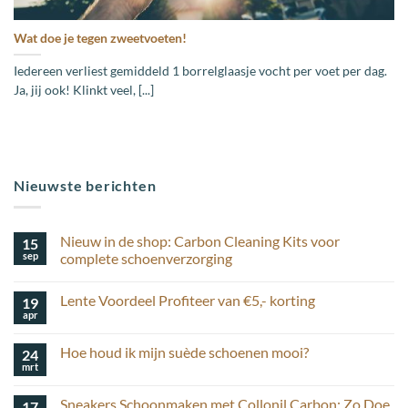
Wat doe je tegen zweetvoeten!
Iedereen verliest gemiddeld 1 borrelglaasje vocht per voet per dag.
Ja, jij ook! Klinkt veel, [...]
Nieuwste berichten
Nieuw in de shop: Carbon Cleaning Kits voor
15
sep
complete schoenverzorging
Geen
reacties
Lente Voordeel Profiteer van €5,- korting
19
op
Nieuw
apr
Geen
in
reacties
de
op
shop:
Hoe houd ik mijn suède schoenen mooi?
24
Lente
Carbon
Voordeel
mrt
Cleaning
Geen
Profiteer
Kits
reacties
van
op
voor
€5,-
Sneakers Schoonmaken met Collonil Carbon: Zo Doe
17
Hoe
complete