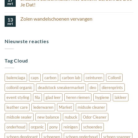
korting
houd
mrt
schoenverzorging
Je Dat!
ik
Geen
mijn
reacties
suède
Zolen wandelschoenen vervangen
13
op
schoenen
Sneakers
mooi?
mrt
Geen
Schoonmaken
reacties
met
op
Collonil
Zolen
Carbon:
Nieuwste reacties
wandelschoenen
Zo
vervangen
Doe
Je
Dat!
Tag Cloud
balenciaga
caps
carbon
carbon lab
ceinturen
Collonil
collonil organic
deadstock sneakermarket
deo
dierenprints
event styling
fila
glad leer
heren riemen
hygiene
lakleer
leather care
lederwaren
Market
midsole cleaner
midsole sealer
new balance
nubuck
Odor Cleaner
onderhoud
organic
pony
reinigen
schoendeo
schoen deodorant
schoenen
schoen onderhoud
schoen spanner