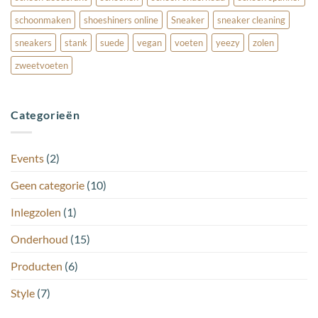
schoonmaken
shoeshiners online
Sneaker
sneaker cleaning
sneakers
stank
suede
vegan
voeten
yeezy
zolen
zweetvoeten
Categorieën
Events
(2)
Geen categorie
(10)
Inlegzolen
(1)
Onderhoud
(15)
Producten
(6)
Style
(7)