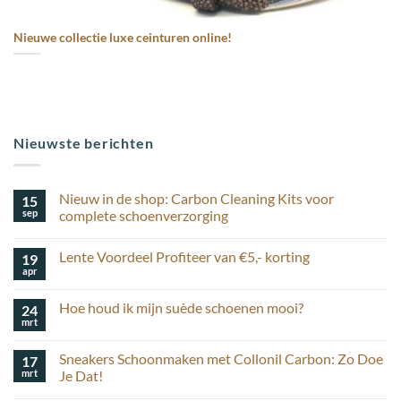
Nieuwe collectie luxe ceinturen online!
Nieuwste berichten
Nieuw in de shop: Carbon Cleaning Kits voor
15
sep
complete schoenverzorging
Geen
reacties
Lente Voordeel Profiteer van €5,- korting
19
op
Nieuw
apr
Geen
in
reacties
de
op
shop:
Hoe houd ik mijn suède schoenen mooi?
24
Lente
Carbon
Voordeel
mrt
Cleaning
Geen
Profiteer
Kits
reacties
van
op
voor
€5,-
Sneakers Schoonmaken met Collonil Carbon: Zo Doe
17
Hoe
complete
korting
houd
mrt
schoenverzorging
Je Dat!
ik
Geen
mijn