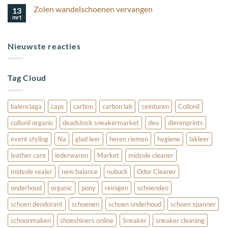
reacties
suède
Zolen wandelschoenen vervangen
13
op
schoenen
Sneakers
mooi?
mrt
Geen
Schoonmaken
reacties
met
op
Collonil
Zolen
Carbon:
Nieuwste reacties
wandelschoenen
Zo
vervangen
Doe
Je
Dat!
Tag Cloud
balenciaga
caps
carbon
carbon lab
ceinturen
Collonil
collonil organic
deadstock sneakermarket
deo
dierenprints
event styling
fila
glad leer
heren riemen
hygiene
lakleer
leather care
lederwaren
Market
midsole cleaner
midsole sealer
new balance
nubuck
Odor Cleaner
onderhoud
organic
pony
reinigen
schoendeo
schoen deodorant
schoenen
schoen onderhoud
schoen spanner
schoonmaken
shoeshiners online
Sneaker
sneaker cleaning