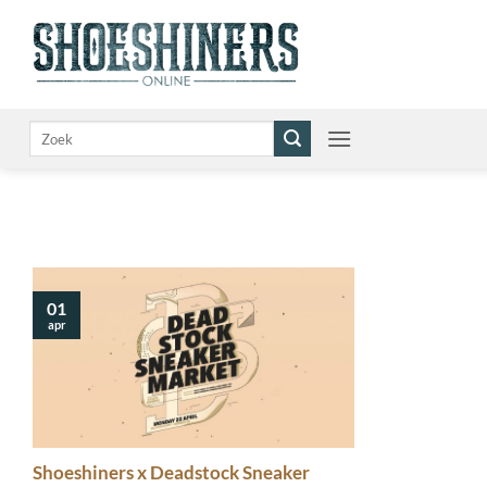
Ga
naar
inhoud
Zoeken
naar:
01
apr
Shoeshiners x Deadstock Sneaker