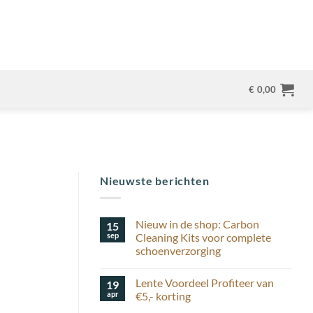
€
0,00
Nieuwste berichten
Nieuw in de shop: Carbon
15
sep
Cleaning Kits voor complete
schoenverzorging
Geen
reacties
Lente Voordeel Profiteer van
19
op
Nieuw
apr
€5,- korting
in
de
Geen