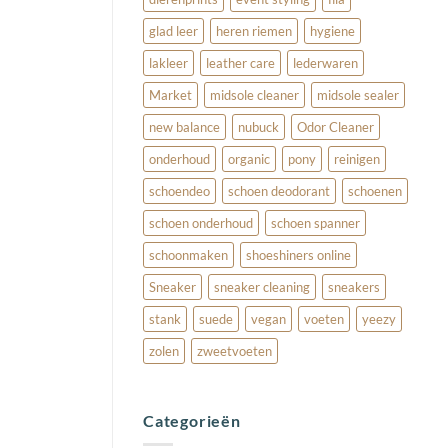
glad leer
heren riemen
hygiene
lakleer
leather care
lederwaren
Market
midsole cleaner
midsole sealer
new balance
nubuck
Odor Cleaner
onderhoud
organic
pony
reinigen
schoendeo
schoen deodorant
schoenen
schoen onderhoud
schoen spanner
schoonmaken
shoeshiners online
Sneaker
sneaker cleaning
sneakers
stank
suede
vegan
voeten
yeezy
zolen
zweetvoeten
Categorieën