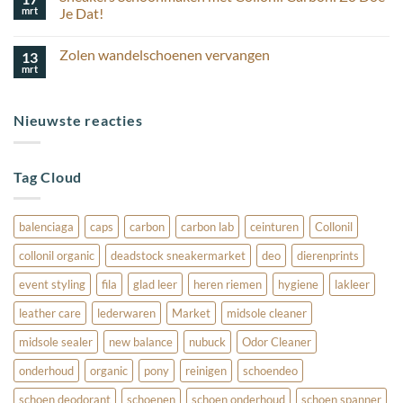
korting
houd
mrt
schoenverzorging
Je Dat!
ik
Geen
mijn
reacties
suède
Zolen wandelschoenen vervangen
13
op
schoenen
Sneakers
mooi?
mrt
Geen
Schoonmaken
reacties
met
op
Collonil
Zolen
Carbon:
Nieuwste reacties
wandelschoenen
Zo
vervangen
Doe
Je
Dat!
Tag Cloud
balenciaga
caps
carbon
carbon lab
ceinturen
Collonil
collonil organic
deadstock sneakermarket
deo
dierenprints
event styling
fila
glad leer
heren riemen
hygiene
lakleer
leather care
lederwaren
Market
midsole cleaner
midsole sealer
new balance
nubuck
Odor Cleaner
onderhoud
organic
pony
reinigen
schoendeo
schoen deodorant
schoenen
schoen onderhoud
schoen spanner