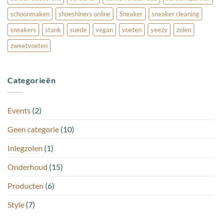
schoonmaken
shoeshiners online
Sneaker
sneaker cleaning
sneakers
stank
suede
vegan
voeten
yeezy
zolen
zweetvoeten
Categorieën
Events
(2)
Geen categorie
(10)
Inlegzolen
(1)
Onderhoud
(15)
Producten
(6)
Style
(7)