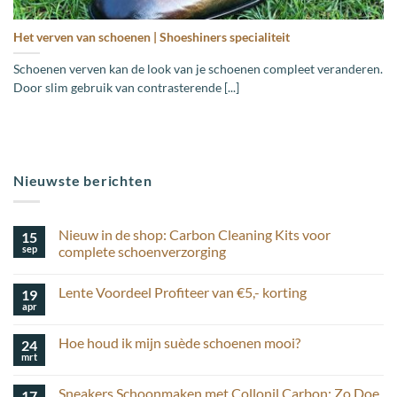
Het verven van schoenen | Shoeshiners specialiteit
Schoenen verven kan de look van je schoenen compleet veranderen.
Door slim gebruik van contrasterende [...]
Nieuwste berichten
Nieuw in de shop: Carbon Cleaning Kits voor
15
sep
complete schoenverzorging
Geen
reacties
Lente Voordeel Profiteer van €5,- korting
19
op
Nieuw
apr
Geen
in
reacties
de
op
shop:
Hoe houd ik mijn suède schoenen mooi?
24
Lente
Carbon
Voordeel
mrt
Cleaning
Geen
Profiteer
Kits
reacties
van
op
voor
€5,-
Sneakers Schoonmaken met Collonil Carbon: Zo Doe
17
Hoe
complete