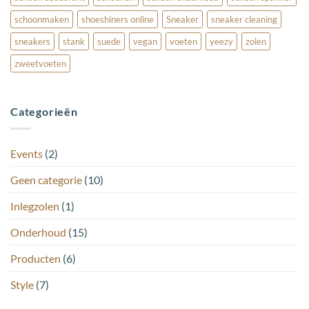
schoonmaken
shoeshiners online
Sneaker
sneaker cleaning
sneakers
stank
suede
vegan
voeten
yeezy
zolen
zweetvoeten
Categorieën
Events
(2)
Geen categorie
(10)
Inlegzolen
(1)
Onderhoud
(15)
Producten
(6)
Style
(7)