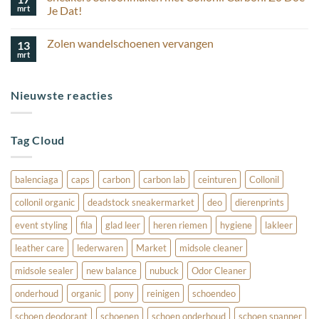
korting
houd
mrt
schoenverzorging
Je Dat!
ik
Geen
mijn
reacties
suède
Zolen wandelschoenen vervangen
13
op
schoenen
Sneakers
mooi?
mrt
Geen
Schoonmaken
reacties
met
op
Collonil
Zolen
Carbon:
Nieuwste reacties
wandelschoenen
Zo
vervangen
Doe
Je
Dat!
Tag Cloud
balenciaga
caps
carbon
carbon lab
ceinturen
Collonil
collonil organic
deadstock sneakermarket
deo
dierenprints
event styling
fila
glad leer
heren riemen
hygiene
lakleer
leather care
lederwaren
Market
midsole cleaner
midsole sealer
new balance
nubuck
Odor Cleaner
onderhoud
organic
pony
reinigen
schoendeo
schoen deodorant
schoenen
schoen onderhoud
schoen spanner