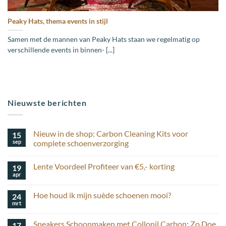
Peaky Hats, thema events in stijl
Samen met de mannen van Peaky Hats staan we regelmatig op
verschillende events in binnen- [...]
Nieuwste berichten
Nieuw in de shop: Carbon Cleaning Kits voor
15
sep
complete schoenverzorging
Geen
reacties
Lente Voordeel Profiteer van €5,- korting
19
op
Nieuw
apr
Geen
in
reacties
de
op
shop:
Hoe houd ik mijn suède schoenen mooi?
24
Lente
Carbon
Voordeel
mrt
Cleaning
Geen
Profiteer
Kits
reacties
van
op
voor
€5,-
Sneakers Schoonmaken met Collonil Carbon: Zo Doe
17
Hoe
complete