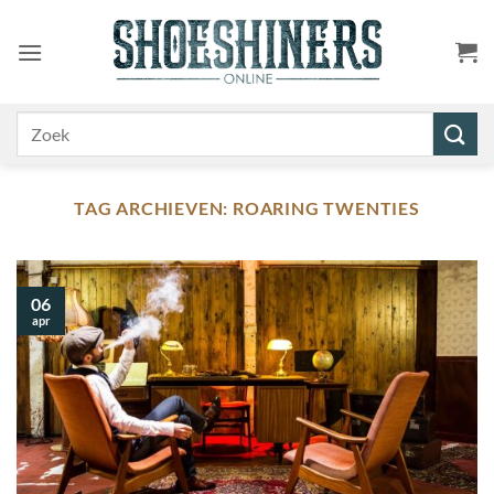
Ga
naar
inhoud
Zoeken
naar:
TAG ARCHIEVEN:
ROARING TWENTIES
06
apr