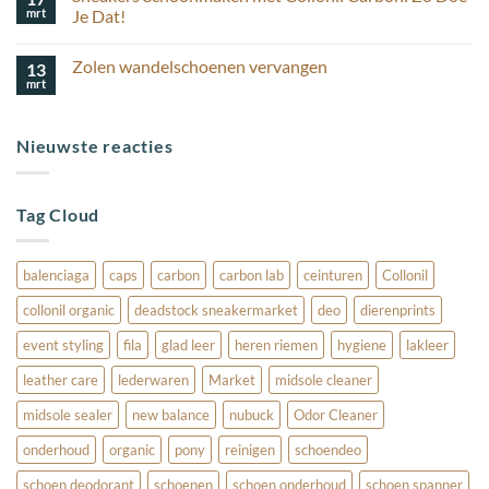
korting
houd
mrt
schoenverzorging
Je Dat!
ik
Geen
mijn
reacties
suède
Zolen wandelschoenen vervangen
13
op
schoenen
Sneakers
mooi?
mrt
Geen
Schoonmaken
reacties
met
op
Collonil
Zolen
Carbon:
Nieuwste reacties
wandelschoenen
Zo
vervangen
Doe
Je
Dat!
Tag Cloud
balenciaga
caps
carbon
carbon lab
ceinturen
Collonil
collonil organic
deadstock sneakermarket
deo
dierenprints
event styling
fila
glad leer
heren riemen
hygiene
lakleer
leather care
lederwaren
Market
midsole cleaner
midsole sealer
new balance
nubuck
Odor Cleaner
onderhoud
organic
pony
reinigen
schoendeo
schoen deodorant
schoenen
schoen onderhoud
schoen spanner