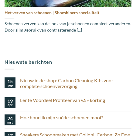
Het verven van schoenen | Shoeshiners specialiteit
Schoenen verven kan de look van je schoenen compleet veranderen.
Door slim gebruik van contrasterende [...]
Nieuwste berichten
Nieuw in de shop: Carbon Cleaning Kits voor
15
sep
complete schoenverzorging
Geen
reacties
Lente Voordeel Profiteer van €5,- korting
19
op
Nieuw
apr
Geen
in
reacties
de
op
shop:
Hoe houd ik mijn suède schoenen mooi?
24
Lente
Carbon
Voordeel
mrt
Cleaning
Geen
Profiteer
Kits
reacties
van
op
voor
€5,-
Sneakers Schoonmaken met Collonil Carbon: Zo Doe
17
Hoe
complete