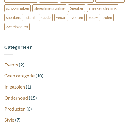
schoonmaken
shoeshiners online
Sneaker
sneaker cleaning
sneakers
stank
suede
vegan
voeten
yeezy
zolen
zweetvoeten
Categorieën
Events
(2)
Geen categorie
(10)
Inlegzolen
(1)
Onderhoud
(15)
Producten
(6)
Style
(7)