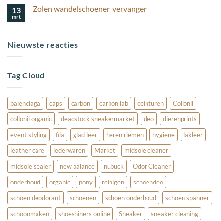
reacties
suède
Zolen wandelschoenen vervangen
13
op
schoenen
Sneakers
mooi?
mrt
Geen
Schoonmaken
reacties
met
op
Collonil
Zolen
Carbon:
Nieuwste reacties
wandelschoenen
Zo
vervangen
Doe
Je
Dat!
Tag Cloud
balenciaga
caps
carbon
carbon lab
ceinturen
Collonil
collonil organic
deadstock sneakermarket
deo
dierenprints
event styling
fila
glad leer
heren riemen
hygiene
lakleer
leather care
lederwaren
Market
midsole cleaner
midsole sealer
new balance
nubuck
Odor Cleaner
onderhoud
organic
pony
reinigen
schoendeo
schoen deodorant
schoenen
schoen onderhoud
schoen spanner
schoonmaken
shoeshiners online
Sneaker
sneaker cleaning