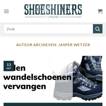
Ga
naar
inhoud
Zoeken
naar:
AUTEUR ARCHIEVEN:
JASPER WETZER
13
mrt