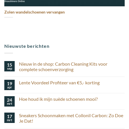
Zolen wandelschoenen vervangen
Nieuwste berichten
Nieuw in de shop: Carbon Cleaning Kits voor
15
sep
complete schoenverzorging
Geen
reacties
Lente Voordeel Profiteer van €5,- korting
19
op
Nieuw
apr
Geen
in
reacties
de
op
shop:
Hoe houd ik mijn suède schoenen mooi?
24
Lente
Carbon
Voordeel
mrt
Cleaning
Geen
Profiteer
Kits
reacties
van
op
voor
€5,-
Sneakers Schoonmaken met Collonil Carbon: Zo Doe
17
Hoe
complete
korting
houd
mrt
schoenverzorging
Je Dat!
ik
Geen
mijn