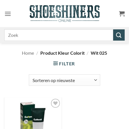
Ga
naar
inhoud
Zoeken
naar:
Home
/
Product Kleur Colorit
/
Wit 025
FILTER
Toevoegen
aan
wenslijst