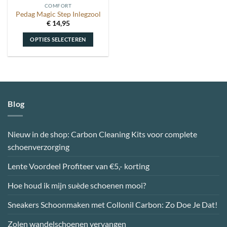
COMFORT
productpagina
productpagina
Pedag Magic Step Inlegzool
€
14,95
OPTIES SELECTEREN
Dit
product
heeft
meerdere
variaties.
Blog
Deze
optie
kan
Nieuw in de shop: Carbon Cleaning Kits voor complete
gekozen
schoenverzorging
worden
op
Lente Voordeel Profiteer van €5,- korting
de
productpagina
Hoe houd ik mijn suède schoenen mooi?
Sneakers Schoonmaken met Collonil Carbon: Zo Doe Je Dat!
Zolen wandelschoenen vervangen