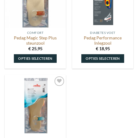
COMFORT
DIABETES VOET
Pedag Magic Step Plus
Pedag Performance
steunzool
Inlegzool
€
25,95
€
18,95
OPTIES SELECTEREN
OPTIES SELECTEREN
Dit
Dit
product
product
heeft
heeft
meerdere
meerdere
Toevoegen
variaties.
variaties.
aan
Deze
Deze
wenslijst
optie
optie
kan
kan
gekozen
gekozen
worden
worden
op
op
de
de