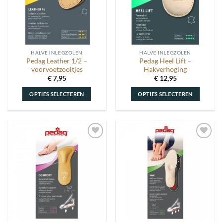
HALVE INLEGZOLEN
HALVE INLEGZOLEN
Pedag Leather 1/2 –
Pedag Heel Lift –
voorvoetzooltjes
Hakverhoging
€
7,95
€
12,95
OPTIES SELECTEREN
OPTIES SELECTEREN
Dit
Dit
product
product
heeft
heeft
meerdere
meerdere
Toevoegen
Toevoegen
variaties.
variaties.
aan
aan
Deze
Deze
wenslijst
wenslijst
optie
optie
kan
kan
gekozen
gekozen
worden
worden
op
op
de
de