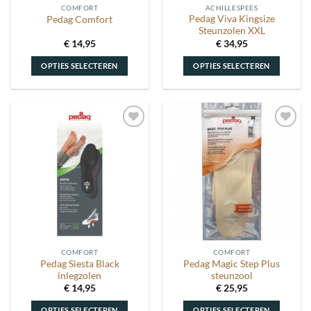
COMFORT
ACHILLESPEES
productpagina
productpagina
Pedag Viva Kingsize
Pedag Comfort
Steunzolen XXL
€
14,95
€
34,95
OPTIES SELECTEREN
OPTIES SELECTEREN
Dit
Dit
product
product
heeft
heeft
meerdere
meerdere
Toevoegen
Toevoegen
variaties.
variaties.
aan
aan
Deze
Deze
wenslijst
wenslijst
optie
optie
kan
kan
gekozen
gekozen
worden
worden
op
op
de
de
COMFORT
COMFORT
productpagina
productpagina
Pedag Siesta Black
Pedag Magic Step Plus
inlegzolen
steunzool
€
14,95
€
25,95
OPTIES SELECTEREN
OPTIES SELECTEREN