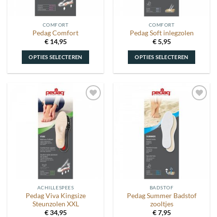
op
op
de
de
COMFORT
COMFORT
productpagina
productpagina
Pedag Comfort
Pedag Soft inlegzolen
€
14,95
€
5,95
OPTIES SELECTEREN
OPTIES SELECTEREN
Dit
Dit
product
product
heeft
heeft
meerdere
meerdere
Toevoegen
Toevoegen
variaties.
variaties.
aan
aan
Deze
Deze
wenslijst
wenslijst
optie
optie
kan
kan
gekozen
gekozen
worden
worden
op
op
de
de
ACHILLESPEES
BADSTOF
productpagina
productpagina
Pedag Viva Kingsize
Pedag Summer Badstof
Steunzolen XXL
zooltjes
€
34,95
€
7,95