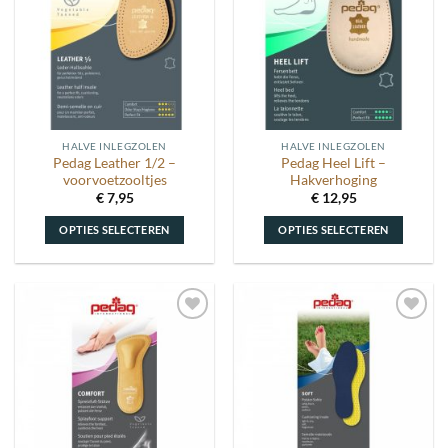
wenslijst
wenslijst
HALVE INLEGZOLEN
HALVE INLEGZOLEN
Pedag Leather 1/2 –
Pedag Heel Lift –
voorvoetzooltjes
Hakverhoging
€
7,95
€
12,95
OPTIES SELECTEREN
OPTIES SELECTEREN
Dit
Dit
product
product
heeft
heeft
meerdere
meerdere
Toevoegen
Toevoegen
variaties.
variaties.
aan
aan
Deze
Deze
wenslijst
wenslijst
optie
optie
kan
kan
gekozen
gekozen
worden
worden