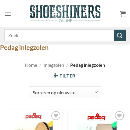
Ga
naar
inhoud
Zoeken
naar:
Pedag inlegzolen
Home
/
Inlegzolen
/
Pedag inlegzolen
FILTER
Toevoegen
Toevoegen
aan
aan