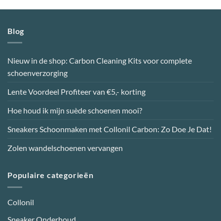
heeft
heeft
meerdere
meerdere
variaties.
variaties.
Blog
Deze
Deze
optie
optie
kan
kan
Nieuw in de shop: Carbon Cleaning Kits voor complete
gekozen
gekozen
schoenverzorging
worden
worden
op
op
Lente Voordeel Profiteer van €5,- korting
de
de
productpagina
productpagina
Hoe houd ik mijn suède schoenen mooi?
Sneakers Schoonmaken met Collonil Carbon: Zo Doe Je Dat!
Zolen wandelschoenen vervangen
Populaire categorieën
Collonil
Sneaker Onderhoud