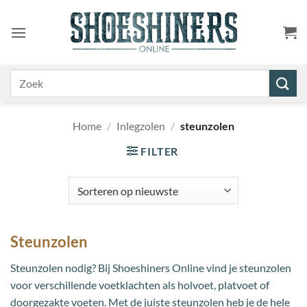
Ga
naar
inhoud
Zoeken
naar:
Home
/
Inlegzolen
/
steunzolen
FILTER
Steunzolen
Steunzolen nodig? Bij Shoeshiners Online vind je steunzolen
voor verschillende voetklachten als holvoet, platvoet of
doorgezakte voeten. Met de juiste steunzolen heb je de hele