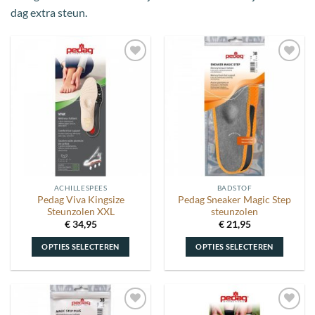
dag extra steun.
Toevoegen
Toevoegen
aan
aan
wenslijst
wenslijst
ACHILLESPEES
BADSTOF
Pedag Viva Kingsize
Pedag Sneaker Magic Step
Steunzolen XXL
steunzolen
€
34,95
€
21,95
OPTIES SELECTEREN
OPTIES SELECTEREN
Dit
Dit
product
product
heeft
heeft
meerdere
meerdere