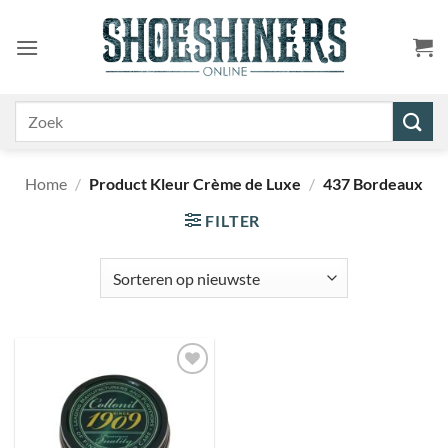
Ga
naar
inhoud
Zoeken
naar:
Home
/
Product Kleur Crème de Luxe
/
437 Bordeaux
FILTER
Toevoegen
aan
wenslijst