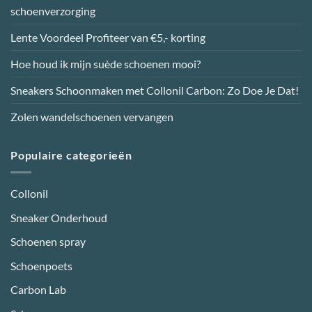
kan
schoenverzorging
gekozen
worden
Lente Voordeel Profiteer van €5,- korting
op
de
Hoe houd ik mijn suède schoenen mooi?
productpagina
Sneakers Schoonmaken met Collonil Carbon: Zo Doe Je Dat!
Zolen wandelschoenen vervangen
Populaire categorieën
Collonil
Sneaker Onderhoud
Schoenen spray
Schoenpoets
Carbon Lab