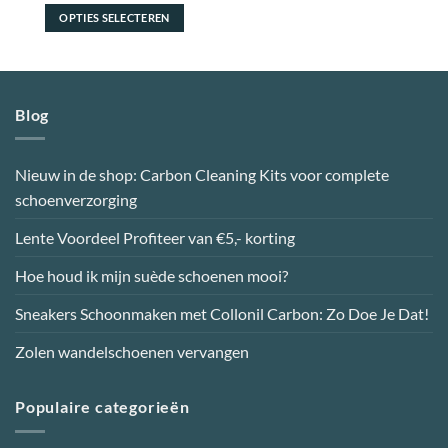
OPTIES SELECTEREN
Dit
product
heeft
meerdere
Blog
variaties.
Deze
optie
Nieuw in de shop: Carbon Cleaning Kits voor complete
kan
schoenverzorging
gekozen
worden
Lente Voordeel Profiteer van €5,- korting
op
de
Hoe houd ik mijn suède schoenen mooi?
productpagina
Sneakers Schoonmaken met Collonil Carbon: Zo Doe Je Dat!
Zolen wandelschoenen vervangen
Populaire categorieën