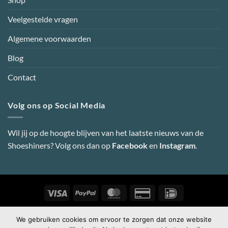
Veelgestelde vragen
Algemene voorwaarden
Blog
Contact
Volg ons op Social Media
Wil jij op de hoogte blijven van het laatste nieuws van de
Shoeshiners? Volg ons dan op
Facebook
en
Instagram
.
Visa
PayPal
MasterCard
Credit
IDeal
Card
2
Copyright 2026 ©
Shoeshiners Online
-
Webdesign door Super
We gebruiken cookies om ervoor te zorgen dat onze website