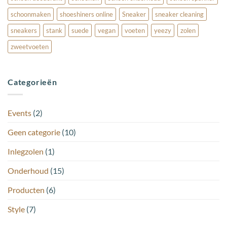
schoonmaken
shoeshiners online
Sneaker
sneaker cleaning
sneakers
stank
suede
vegan
voeten
yeezy
zolen
zweetvoeten
Categorieën
Events
(2)
Geen categorie
(10)
Inlegzolen
(1)
Onderhoud
(15)
Producten
(6)
Style
(7)