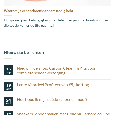
Waarom je echt schoenspanners nodig hebt
Er zijn een paar belangrijke onderdelen van je onderhoudsroutine
die we de komende tijd gaan [...]
Nieuwste berichten
Nieuw in de shop: Carbon Cleaning Kits voor
15
sep
complete schoenverzorging
Geen
reacties
Lente Voordeel Profiteer van €5,- korting
19
op
Nieuw
apr
Geen
in
reacties
de
op
shop:
Hoe houd ik mijn suède schoenen mooi?
24
Lente
Carbon
Voordeel
mrt
Cleaning
Geen
Profiteer
Kits
reacties
van
op
voor
€5,-
Sneakers Schoonmaken met Collonil Carbon: Zo Doe
17
Hoe
complete