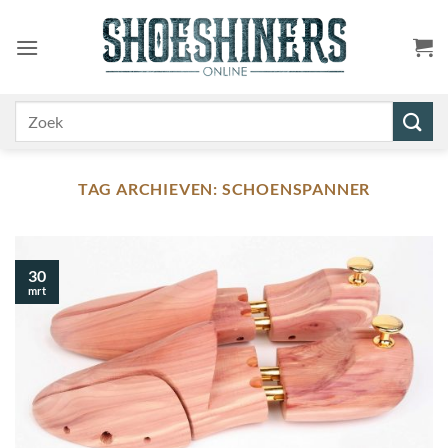
Ga
naar
inhoud
Zoeken
naar:
TAG ARCHIEVEN:
SCHOENSPANNER
30
mrt