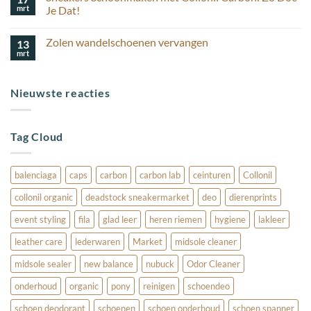
korting
houd
mrt
schoenverzorging
Je Dat!
ik
Geen
mijn
reacties
suède
Zolen wandelschoenen vervangen
13
op
schoenen
Sneakers
mooi?
mrt
Geen
Schoonmaken
reacties
met
op
Collonil
Zolen
Carbon:
Nieuwste reacties
wandelschoenen
Zo
vervangen
Doe
Je
Dat!
Tag Cloud
balenciaga
caps
carbon
carbon lab
ceinturen
Collonil
collonil organic
deadstock sneakermarket
deo
dierenprints
event styling
fila
glad leer
heren riemen
hygiene
lakleer
leather care
lederwaren
Market
midsole cleaner
midsole sealer
new balance
nubuck
Odor Cleaner
onderhoud
organic
pony
reinigen
schoendeo
schoen deodorant
schoenen
schoen onderhoud
schoen spanner