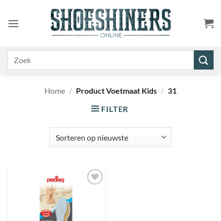
Ga
naar
inhoud
Zoeken
naar:
Home
/
Product Voetmaat Kids
/
31
FILTER
Toevoegen
aan
wenslijst