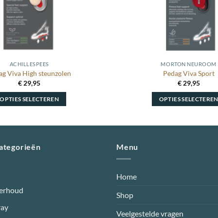
ACHILLESPEES
MORTON NEUROOM
ag Viva High steunzolen
Pedag Viva Sport
€
29,95
€
29,95
OPTIES SELECTEREN
OPTIES SELECTERE
Dit
Dit
product
product
heeft
heeft
meerdere
meerdere
categorieën
Menu
variaties.
variaties.
Deze
Deze
Home
optie
optie
erhoud
kan
kan
Shop
gekozen
gekozen
ray
worden
worden
Veelgestelde vragen