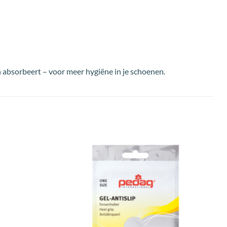
absorbeert – voor meer hygiëne in je schoenen.
Toevoegen
Toevoegen
aan
aan
wenslijst
wenslijst