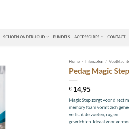
SCHOEN ONDERHOUD
BUNDELS
ACCESSOIRES
CONTACT
Home
/
Inlegzolen
/
Voetklacht
Pedag Magic Step
Toevoegen
aan
wenslijst
14,95
€
Magic Step zorgt voor direct m
memory foam vormt zich geheel
verlicht de voeten, rug en
gewrichten. Ideaal voor vermoe