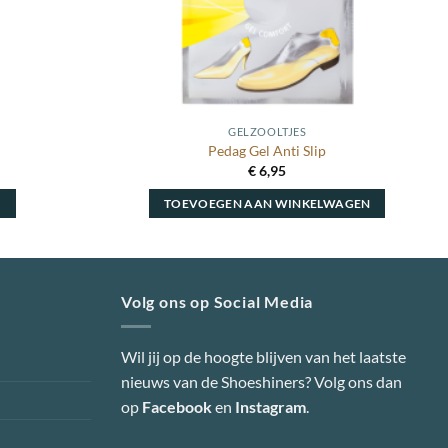
GELZOOLTJES
Pedag Gel Anti Slip
€
6,95
N
TOEVOEGEN AAN WINKELWAGEN
Volg ons op Social Media
Wil jij op de hoogte blijven van het laatste
nieuws van de Shoeshiners? Volg ons dan
op
Facebook
en
Instagram
.