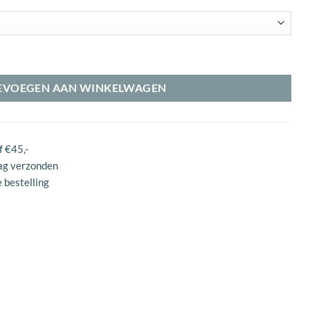
l
EVOEGEN AAN WINKELWAGEN
f €45,-
ag verzonden
 bestelling