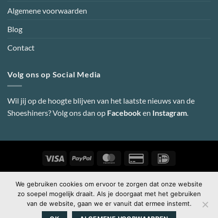
Algemene voorwaarden
Blog
Contact
Volg ons op Social Media
Wil jij op de hoogte blijven van het laatste nieuws van de
Shoeshiners? Volg ons dan op
Facebook
en
Instagram
.
Visa
PayPal
MasterCard
Credit
IDeal
Card
2
Copyright 2026 ©
Shoeshiners Online
-
Webdesign door Super
We gebruiken cookies om ervoor te zorgen dat onze website
zo soepel mogelijk draait. Als je doorgaat met het gebruiken
Secret
van de website, gaan we er vanuit dat ermee instemt.