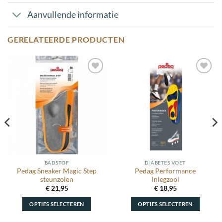
Aanvullende informatie
GERELATEERDE PRODUCTEN
Toevoegen
Toevoegen
aan
aan
wenslijst
wenslijst
BADSTOF
DIABETES VOET
Pedag Sneaker Magic Step
Pedag Performance
steunzolen
Inlegzool
€
21,95
€
18,95
OPTIES SELECTEREN
OPTIES SELECTEREN
Dit
Dit