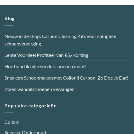
product
product
heeft
heeft
meerdere
meerdere
Blog
variaties.
variaties.
Deze
Deze
optie
optie
Nieuw in de shop: Carbon Cleaning Kits voor complete
kan
kan
schoenverzorging
gekozen
gekozen
worden
worden
Lente Voordeel Profiteer van €5,- korting
op
op
de
de
Hoe houd ik mijn suède schoenen mooi?
productpagina
productpagina
Sneakers Schoonmaken met Collonil Carbon: Zo Doe Je Dat!
Zolen wandelschoenen vervangen
Populaire categorieën
Collonil
Sneaker Onderhoud