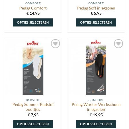
COMFORT
COMFORT
productpagina
productpagina
Pedag Comfort
Pedag Soft inlegzolen
€
14,95
€
5,95
OPTIES SELECTEREN
OPTIES SELECTEREN
Dit
Dit
product
product
heeft
heeft
meerdere
meerdere
Toevoegen
Toevoegen
variaties.
variaties.
aan
aan
Deze
Deze
wenslijst
wenslijst
optie
optie
kan
kan
gekozen
gekozen
worden
worden
op
op
de
de
BADSTOF
COMFORT
productpagina
productpagina
Pedag Summer Badstof
Pedag Worker Werkschoen
zooltjes
inlegzolen
€
7,95
€
19,95
OPTIES SELECTEREN
OPTIES SELECTEREN