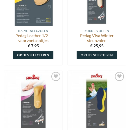
HALVE INLEGZOLEN
KOUDE VOETEN
Pedag Leather 1/2 –
Pedag Viva Winter
voorvoetzooltjes
steunzolen
€
7,95
€
25,95
OPTIES SELECTEREN
OPTIES SELECTEREN
Dit
Dit
product
product
heeft
heeft
meerdere
meerdere
Toevoegen
Toevoegen
variaties.
variaties.
aan
aan
Deze
Deze
wenslijst
wenslijst
optie
optie
kan
kan
gekozen
gekozen
worden
worden
op
op
de
de