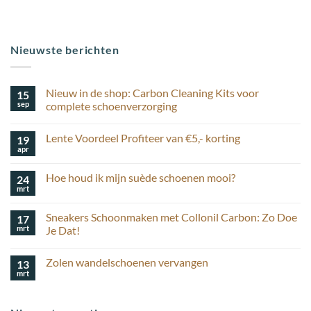
Nieuwste berichten
Nieuw in de shop: Carbon Cleaning Kits voor
15
sep
complete schoenverzorging
Geen
reacties
Lente Voordeel Profiteer van €5,- korting
19
op
Nieuw
apr
Geen
in
reacties
de
op
shop:
Hoe houd ik mijn suède schoenen mooi?
24
Lente
Carbon
Voordeel
mrt
Cleaning
Geen
Profiteer
Kits
reacties
van
op
voor
€5,-
Sneakers Schoonmaken met Collonil Carbon: Zo Doe
17
Hoe
complete
korting
houd
mrt
schoenverzorging
Je Dat!
ik
Geen
mijn
reacties
suède
Zolen wandelschoenen vervangen
13
op
schoenen
Sneakers
mooi?
mrt
Geen
Schoonmaken
reacties
met
op
Collonil
Zolen
Carbon: