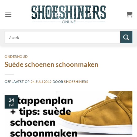
Ga
naar
inhoud
Zoeken
naar:
ONDERHOUD
Suède schoenen schoonmaken
GEPLAATST OP
24 JULI 2019
DOOR
SHOESHINERS
24
jul