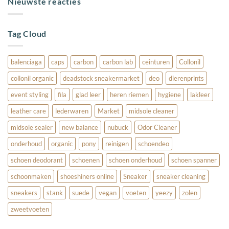
Nieuwste reacties
wandelschoenen
Zo
vervangen
Doe
Je
Dat!
Tag Cloud
balenciaga
caps
carbon
carbon lab
ceinturen
Collonil
collonil organic
deadstock sneakermarket
deo
dierenprints
event styling
fila
glad leer
heren riemen
hygiene
lakleer
leather care
lederwaren
Market
midsole cleaner
midsole sealer
new balance
nubuck
Odor Cleaner
onderhoud
organic
pony
reinigen
schoendeo
schoen deodorant
schoenen
schoen onderhoud
schoen spanner
schoonmaken
shoeshiners online
Sneaker
sneaker cleaning
sneakers
stank
suede
vegan
voeten
yeezy
zolen
zweetvoeten