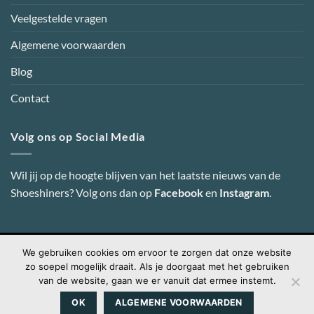
Veelgestelde vragen
Algemene voorwaarden
Blog
Contact
Volg ons op Social Media
Wil jij op de hoogte blijven van het laatste nieuws van de
Shoeshiners? Volg ons dan op
Facebook
en
Instagram
.
We gebruiken cookies om ervoor te zorgen dat onze website
Visa
PayPal
MasterCard
Credit
IDeal
zo soepel mogelijk draait. Als je doorgaat met het gebruiken
Card
van de website, gaan we er vanuit dat ermee instemt.
2
Copyright 2026 ©
Shoeshiners Online
-
Webdesign door Super
OK
ALGEMENE VOORWAARDEN
Secret