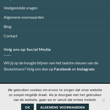
Veelgestelde vragen
Algemene voorwaarden
Blog
Contact
Volg ons op Social Media
Wil jij op de hoogte blijven van het laatste nieuws van de
Shoeshiners? Volg ons dan op
Facebook
en
Instagram
.
We gebruiken cookies om ervoor te zorgen dat onze website
Visa
PayPal
MasterCard
Credit
IDeal
zo soepel mogelijk draait. Als je doorgaat met het gebruiken
Card
van de website, gaan we er vanuit dat ermee instemt.
2
Copyright 2026 ©
Shoeshiners Online
-
Webdesign door Super
OK
ALGEMENE VOORWAARDEN
Secret