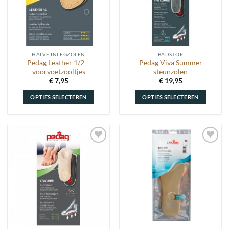
HALVE INLEGZOLEN
BADSTOF
Pedag Leather 1/2 –
Pedag Viva Summer
voorvoetzooltjes
steunzolen
€
7,95
€
19,95
OPTIES SELECTEREN
OPTIES SELECTEREN
Dit
Dit
product
product
heeft
heeft
meerdere
meerdere
Toevoegen
Toevoegen
variaties.
variaties.
aan
aan
Deze
Deze
wenslijst
wenslijst
optie
optie
kan
kan
gekozen
gekozen
worden
worden
op
op
de
de