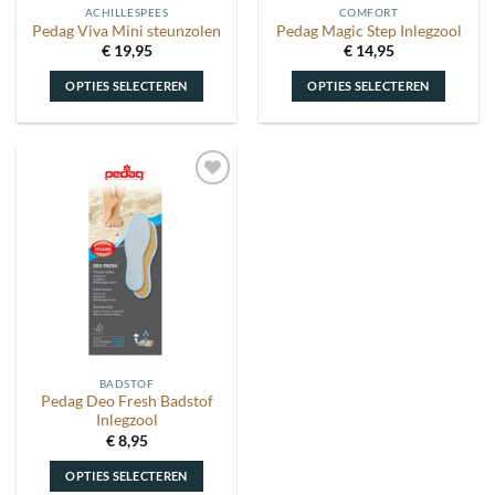
ACHILLESPEES
COMFORT
productpagina
productpagina
Pedag Viva Mini steunzolen
Pedag Magic Step Inlegzool
€
19,95
€
14,95
OPTIES SELECTEREN
OPTIES SELECTEREN
Dit
Dit
product
product
heeft
heeft
meerdere
meerdere
Toevoegen
variaties.
variaties.
aan
Deze
Deze
wenslijst
optie
optie
kan
kan
gekozen
gekozen
worden
worden
op
op
de
de
BADSTOF
productpagina
productpagina
Pedag Deo Fresh Badstof
Inlegzool
€
8,95
OPTIES SELECTEREN