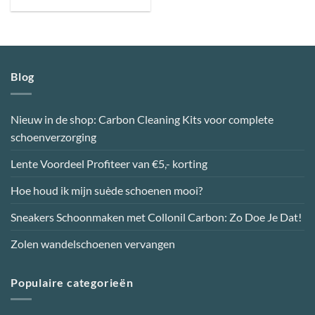
Dit
product
heeft
meerdere
variaties.
Blog
Deze
optie
kan
Nieuw in de shop: Carbon Cleaning Kits voor complete
gekozen
schoenverzorging
worden
op
Lente Voordeel Profiteer van €5,- korting
de
productpagina
Hoe houd ik mijn suède schoenen mooi?
Sneakers Schoonmaken met Collonil Carbon: Zo Doe Je Dat!
Zolen wandelschoenen vervangen
Populaire categorieën