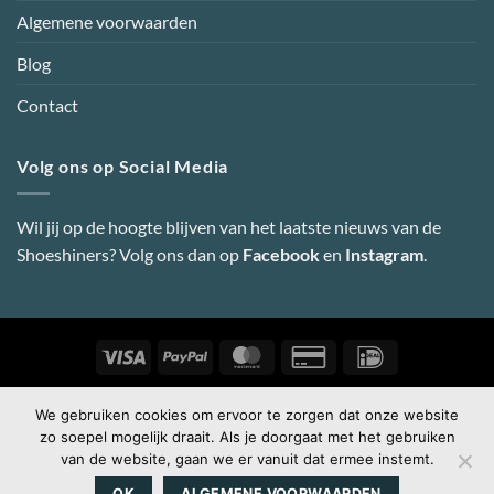
Algemene voorwaarden
Blog
Contact
Volg ons op Social Media
Wil jij op de hoogte blijven van het laatste nieuws van de
Shoeshiners? Volg ons dan op
Facebook
en
Instagram
.
Visa
PayPal
MasterCard
Credit
IDeal
Card
2
Copyright 2026 ©
Shoeshiners Online
-
Webdesign door Super
We gebruiken cookies om ervoor te zorgen dat onze website
zo soepel mogelijk draait. Als je doorgaat met het gebruiken
Secret
van de website, gaan we er vanuit dat ermee instemt.
OK
ALGEMENE VOORWAARDEN