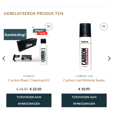
GERELATEERDE PRODUCTEN
Aanbieding!
Toevoegen
Toevoegen
aan
aan
wenslijst
wenslijst
CARBON
CARBON LAB
Carbon Basic Cleaning Kit
Carbon Lab Midsole Sealer
Oorspronkelijke
Huidige
€
28,85
€
22,50
€
10,95
prijs
prijs
was:
is:
TOEVOEGEN AAN
TOEVOEGEN AAN
€ 28,85.
€ 22,50.
WINKELWAGEN
WINKELWAGEN